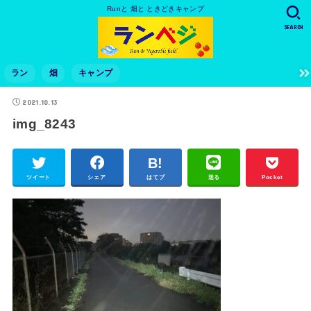
Runと 畑と ときどきキャンプ
SEARCH
ラン
畑
キャンプ
2021.10.13
img_8243
ツイート
シェア
はてブ
送る
Pocket