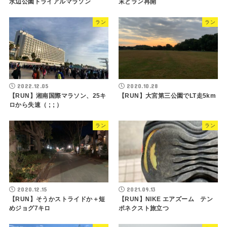
水辺公園トライアルマラソン
末とラン再開
ラン
ラン
2022.12.05
2020.10.28
【RUN】湘南国際マラソン、25キ
【RUN】大宮第三公園でLT走5km
ロから失速（ ; ; ）
ラン
ラン
2020.12.15
2021.09.13
【RUN】そうかストライドか＋短
【RUN】NIKE エアズーム テン
めジョグ7キロ
ポネクスト旅立つ