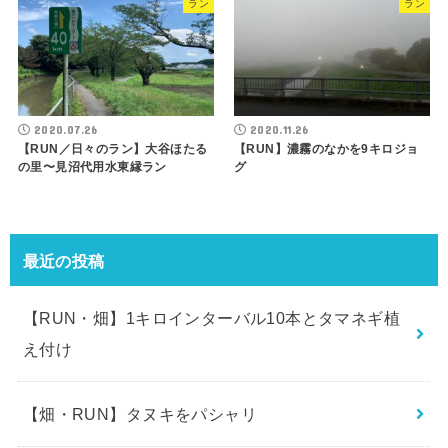
ラン
ラン
2020.07.26
2020.11.26
【RUN／日々のラン】大谷ほたる
【RUN】濃霧のなかを9キロジョ
の里〜見沼代用水東縁ラン
グ
最近の投稿
【RUN・畑】1キロインターバル10本とタマネギ植
え付け
【畑・RUN】タヌキをパシャリ