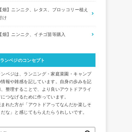
【畑】ニンニク、レタス、ブロッコリー植え
付け
【畑】ニンニク、イチゴ苗等購入
ランベジのコンセプト
ランベジは、ランニング・家庭菜園・キャンプ
の情報や雑感を記しています。自身の歩みを記
録、整理することで、より良いアウトドアライ
フにつなげるために作っています。
読まれた方が「アウトドアってなんだか楽しそ
うだな」と感じてもらえたらうれしいです。
検