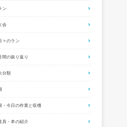
ラン
大会
日々のラン
月間の振り返り
未分類
畑
畑・今日の作業と収穫
道具・本の紹介