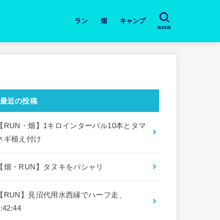
ラン
畑
キャンプ
SEARCH
日々のラン
道具・本の紹介
月間の振り返り
大会
畑・今日の作業と収穫
キャンプ場
道具・本の紹介
最近の投稿
【RUN・畑】1キロインターバル10本とタマ
ネギ植え付け
【畑・RUN】タヌキをパシャリ
【RUN】見沼代用水西縁でハーフ走、
:42:44