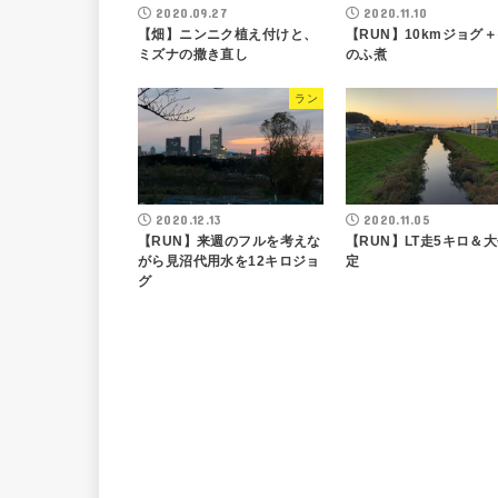
2020.09.27
2020.11.10
【畑】ニンニク植え付けと、
【RUN】10kmジョグ
ミズナの撒き直し
のふ煮
ラン
2020.12.13
2020.11.05
【RUN】来週のフルを考えな
【RUN】LT走5キロ＆
がら見沼代用水を12キロジョ
定
グ