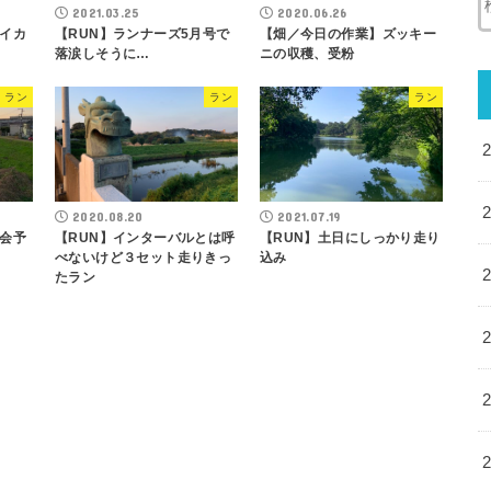
2021.03.25
2020.06.26
＋イカ
【RUN】ランナーズ5月号で
【畑／今日の作業】ズッキー
落涙しそうに…
ニの収穫、受粉
ラン
ラン
ラン
2020.08.20
2021.07.19
大会予
【RUN】インターバルとは呼
【RUN】土日にしっかり走り
べないけど３セット走りきっ
込み
たラン