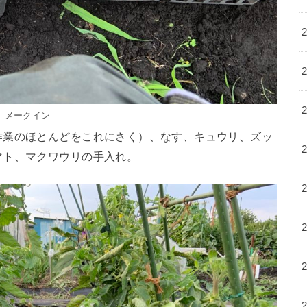
メークイン
作業のほとんどをこれにさく）、なす、キュウリ、ズッ
マト、マクワウリの手入れ。