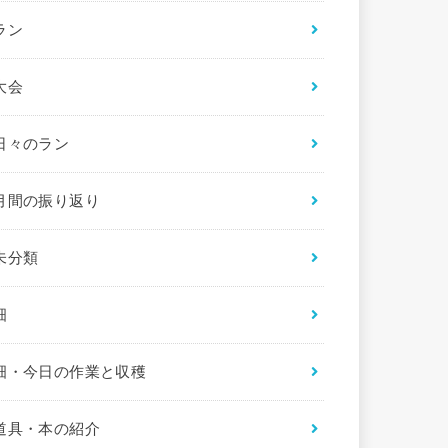
ラン
大会
日々のラン
月間の振り返り
未分類
畑
畑・今日の作業と収穫
道具・本の紹介