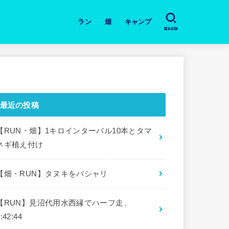
ラン
畑
キャンプ
SEARCH
日々のラン
道具・本の紹介
月間の振り返り
大会
畑・今日の作業と収穫
キャンプ場
道具・本の紹介
最近の投稿
【RUN・畑】1キロインターバル10本とタマ
ネギ植え付け
【畑・RUN】タヌキをパシャリ
【RUN】見沼代用水西縁でハーフ走、
:42:44