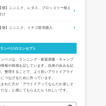
【畑】ニンニク、レタス、ブロッコリー植え
付け
【畑】ニンニク、イチゴ苗等購入
ランベジのコンセプト
ランベジは、ランニング・家庭菜園・キャンプ
の情報や雑感を記しています。自身の歩みを記
録、整理することで、より良いアウトドアライ
フにつなげるために作っています。
読まれた方が「アウトドアってなんだか楽しそ
うだな」と感じてもらえたらうれしいです。
検