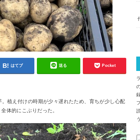
はてブ
送る
Pocket
。
芋。植え付けの時期が少々遅れたため、育ちが少し心配
、全体的にこぶりだった。