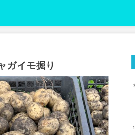
ャガイモ掘り
1