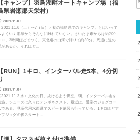
【キャンプ】羽鳥湖畔オートキャンプ場（福
島県岩瀬郡天栄村）
2021.11.08
＜2021.11.6（土）〜7（日）＞初の福島県でのキャンプ。とはいって
もよくいく那須からそんなに離れていない。さいたま市からは約200
キロ、3時間ほどでつく。東北道の白河で降りて約30分。周辺に道の
駅があるが、それほど...
【RUN】1キロ、インターバル走5本、4分切
り
2021.11.04
〈2021.11.3.水〉文化の日、抜けるよう青空。朝、インターバル走を
実施。シューズは久々にテンポネクスト。最近は、通常のジョグコー
スである、見沼代用水西縁でスピード練習も行っている。1キロほどア
ップジョグの後スタート...
【畑】タマネギ植え付け準備