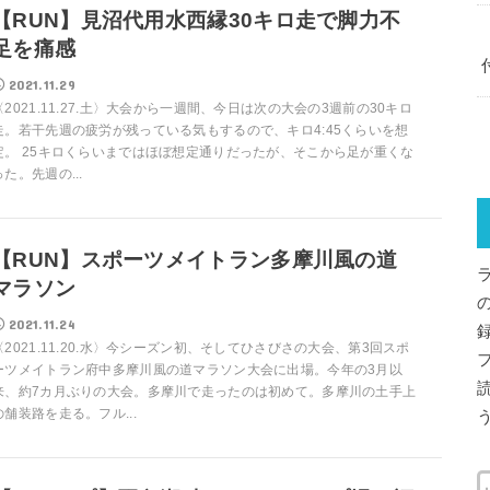
【RUN】見沼代用水西縁30キロ走で脚力不
足を痛感
2021.11.29
〈2021.11.27.土〉大会から一週間、今日は次の大会の3週前の30キロ
走。若干先週の疲労が残っている気もするので、キロ4:45くらいを想
定。 25キロくらいまではほぼ想定通りだったが、そこから足が重くな
った。先週の...
【RUN】スポーツメイトラン多摩川風の道
マラソン
2021.11.24
〈2021.11.20.水〉今シーズン初、そしてひさびさの大会、第3回スポ
ーツメイトラン府中多摩川風の道マラソン大会に出場。今年の3月以
来、約7カ月ぶりの大会。多摩川で走ったのは初めて。多摩川の土手上
の舗装路を走る。フル...