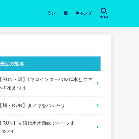
ラン
畑
キャンプ
SEARCH
日々のラン
道具・本の紹介
月間の振り返り
大会
畑・今日の作業と収穫
キャンプ場
道具・本の紹介
最近の投稿
【RUN・畑】1キロインターバル10本とタマ
ネギ植え付け
【畑・RUN】タヌキをパシャリ
【RUN】見沼代用水西縁でハーフ走、
:42:44