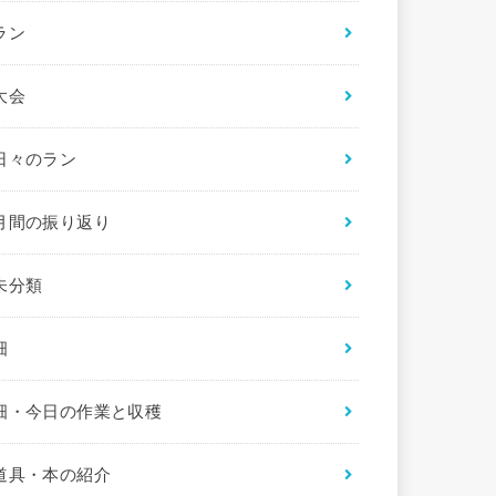
ラン
大会
日々のラン
月間の振り返り
未分類
畑
畑・今日の作業と収穫
道具・本の紹介