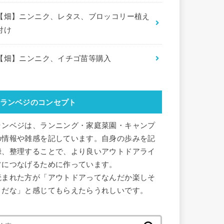
【畑】ニンニク、レタス、ブロッコリー植え
付け
【畑】ニンニク、イチゴ苗等購入
ランベジのコンセプト
ランベジは、ランニング・家庭菜園・キャンプ
の情報や雑感を記しています。自身の歩みを記
録、整理することで、より良いアウトドアライ
フにつなげるために作っています。
読まれた方が「アウトドアってなんだか楽しそ
うだな」と感じてもらえたらうれしいです。
検