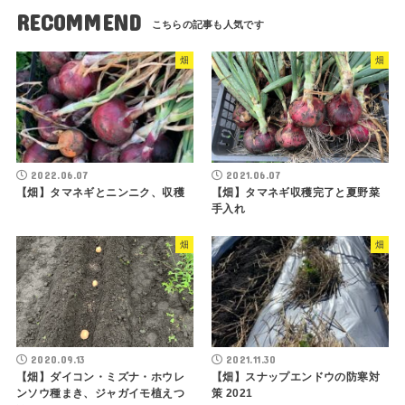
RECOMMEND
畑
畑
2022.06.07
2021.06.07
【畑】タマネギとニンニク、収穫
【畑】タマネギ収穫完了と夏野菜
手入れ
畑
畑
2020.09.13
2021.11.30
【畑】ダイコン・ミズナ・ホウレ
【畑】スナップエンドウの防寒対
ンソウ種まき、ジャガイモ植えつ
策 2021