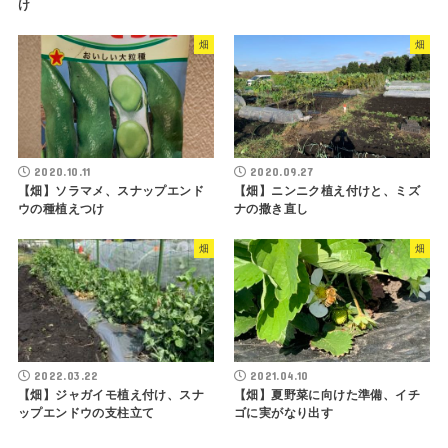
け
畑
畑
2020.10.11
2020.09.27
【畑】ソラマメ、スナップエンド
【畑】ニンニク植え付けと、ミズ
ウの種植えつけ
ナの撒き直し
畑
畑
2022.03.22
2021.04.10
【畑】ジャガイモ植え付け、スナ
【畑】夏野菜に向けた準備、イチ
ップエンドウの支柱立て
ゴに実がなり出す