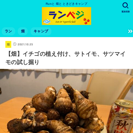
Runと 畑と ときどきキャンプ
SEARCH
ラン
畑
キャンプ
2021.10.25
畑
【畑】イチゴの植え付け、サトイモ、サツマイ
モの試し掘り