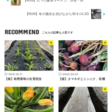
【RUN】久々の家系ラーメン、渋谷・侍
【RUN】冬の陽光を浴びながら30キロLSD
RECOMMEND
畑
畑
2021.10.11
2022.06.07
【畑】秋野菜等の生育状況
【畑】タマネギとニンニク、収穫
畑
畑