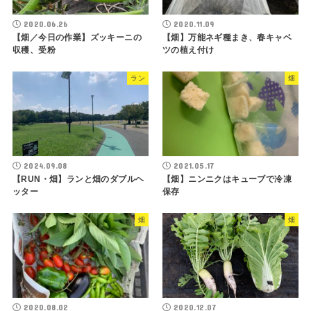
2020.06.26
2020.11.09
【畑／今日の作業】ズッキーニの
【畑】万能ネギ種まき、春キャベ
収穫、受粉
ツの植え付け
ラン
畑
2024.09.08
2021.05.17
【RUN・畑】ランと畑のダブルヘ
【畑】ニンニクはキューブで冷凍
ッター
保存
畑
畑
2020.08.02
2020.12.07