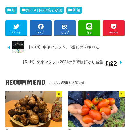
畑
畑・今日の作業と収穫
野菜
ツイート
シェア
はてブ
送る
Pocket
【RUN】東京マラソン、3週前の30キロ走
【RUN】東京マラソン2021の手荷物預かり当選
RECOMMEND
畑
畑