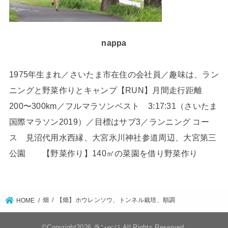
nappa
1975年生まれ／さいたま市在住の会社員／趣味は、ラン
ニングと野菜作りとキャンプ【RUN】月間走行距離
200〜300km／フルマラソンベスト 3:17:31（さいたま
国際マラソン2019）／目標はサブ3／ランニング コー
ス 見沼代用水西縁、大宮氷川神社参道周辺、大宮第三
公園 【野菜作り】140㎡の菜園を借り野菜作り
畑
【畑】ホウレンソウ、トンネル栽培、順調
HOME
©Copyright2026
ランべジ
.All Rights Reserved.