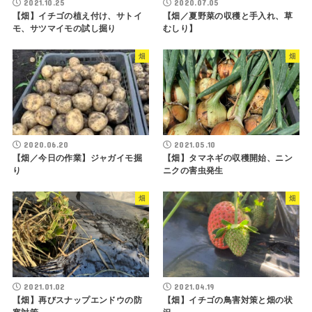
2021.10.25
2020.07.05
【畑】イチゴの植え付け、サトイ
【畑／夏野菜の収穫と手入れ、草
モ、サツマイモの試し掘り
むしり】
畑
畑
2020.06.20
2021.05.10
【畑／今日の作業】ジャガイモ掘
【畑】タマネギの収穫開始、ニン
り
ニクの害虫発生
畑
畑
2021.01.02
2021.04.19
【畑】再びスナップエンドウの防
【畑】イチゴの鳥害対策と畑の状