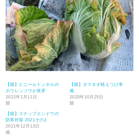
【畑】ビニールトンネルの
【畑】タマネギ植えつけ準
ホウレンソウが発芽
備
2022年1月11日
2020年10月25日
畑
畑
【畑】スナップエンドウの
防寒対策 2021その2
2021年12月13日
畑