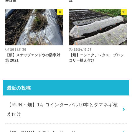
寒対策
況
畑
畑
2021.11.30
2024.10.07
【畑】スナップエンドウの防寒対
【畑】ニンニク、レタス、ブロッ
策 2021
コリー植え付け
最近の投稿
【RUN・畑】1キロインターバル10本とタマネギ植
え付け