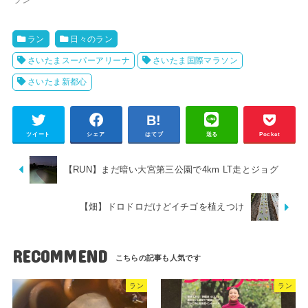
ラン
日々のラン
さいたまスーパーアリーナ
さいたま国際マラソン
さいたま新都心
ツイート
シェア
はてブ
送る
Pocket
【RUN】まだ暗い大宮第三公園で4km LT走とジョグ
【畑】ドロドロだけどイチゴを植えつけ
RECOMMEND
ラン
ラン