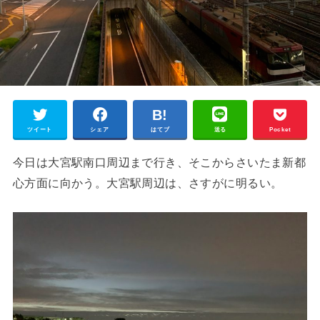
ツイート
シェア
はてブ
送る
Pocket
今日は大宮駅南口周辺まで行き、そこからさいたま新都
心方面に向かう。大宮駅周辺は、さすがに明るい。