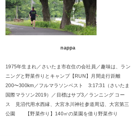
nappa
1975年生まれ／さいたま市在住の会社員／趣味は、ラン
ニングと野菜作りとキャンプ【RUN】月間走行距離
200〜300km／フルマラソンベスト 3:17:31（さいたま
国際マラソン2019）／目標はサブ3／ランニング コー
ス 見沼代用水西縁、大宮氷川神社参道周辺、大宮第三
公園 【野菜作り】140㎡の菜園を借り野菜作り