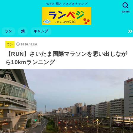
Runと 畑と ときどきキャンプ
SEARCH
ラン
畑
キャンプ
2020.10.20
ラン
【RUN】さいたま国際マラソンを思い出しなが
ら10kmランニング