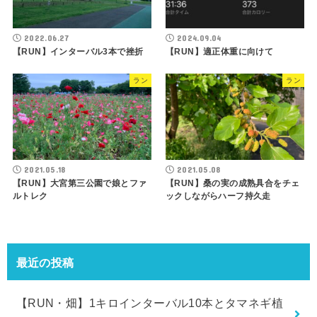
2022.06.27
2024.09.04
【RUN】インターバル3本で挫折
【RUN】適正体重に向けて
ラン
ラン
2021.05.18
2021.05.08
【RUN】大宮第三公園で娘とファ
【RUN】桑の実の成熟具合をチェ
ルトレク
ックしながらハーフ持久走
最近の投稿
【RUN・畑】1キロインターバル10本とタマネギ植