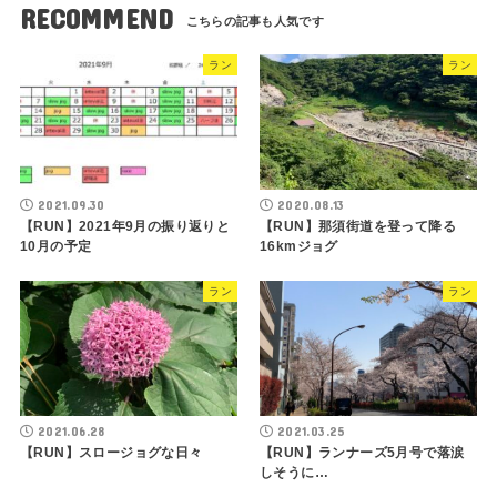
RECOMMEND
ラン
ラン
2021.09.30
2020.08.13
【RUN】2021年9月の振り返りと
【RUN】那須街道を登って降る
10月の予定
16kmジョグ
ラン
ラン
2021.06.28
2021.03.25
【RUN】スロージョグな日々
【RUN】ランナーズ5月号で落涙
しそうに…