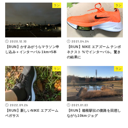
ラン
ラン
2020.12.10
2021.04.04
【RUN】かすみがうらマラソン申
【RUN】NIKE エアズーム テンポ
し込み＋インターバル 1km×5本
ネクスト %でインターバル。驚き
の結果に
ラン
ラン
2022.09.26
2021.01.03
【RUN】新しいNIKE エアズーム
【RUN】箱根駅伝の復路を回想し
ペガサス
ながら10kmジョグ