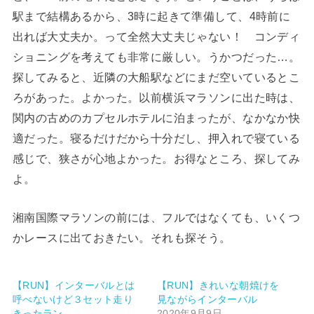
駅まで結構あるから、3時に起きて準備して、4時前に
出れば大丈夫か。って全然大丈夫じゃない！ コンディ
ショニングを考えても非常に厳しい。うかつだった…。
探してみると、近隣の大船駅などにまだ空いているとこ
ろがあった。よかった。以前横浜マラソンに出た時は、
関内の古めのカプセルホテルに泊まったが、なかなか快
適だった。寝るだけだから十分だし、押入れで寝ている
感じで、狭さが心地よかった。お得なところ、探してみ
よ。
湘南国際マラソンの前には、フルではなくても、いくつ
かレースに出ておきたい。それも探そう。
【RUN】インターバルとは
【RUN】きれいな朝焼けを
呼べないけど３セット走り
見ながらインターバル
きったラン
2020年9月9日