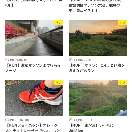
【RUN／月間の振り返り／2020年
【RUN】UPRUN葛飾区荒川河川
6月】
敷堀切橋マラソン大会、強風の
中、自己ベスト！
ラン
ラン
2021.05.21
2020.09.16
【RUN】東京マラソンまで行程イ
【RUN】マラソンにおける他者を
メージ
考えながらラン
ラン
ラン
2020.07.08
2020.08.07
【RUN／日々のラン】アシック
【RUN】まだ涼しいうちに
ス・ライトレーサーでちょこっと
Jog8km