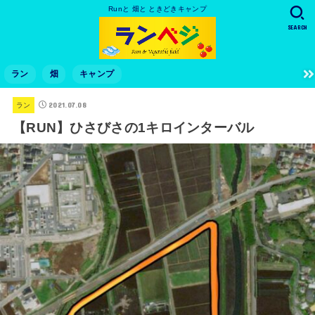
Runと 畑と ときどきキャンプ
SEARCH
ラン
畑
キャンプ
2021.07.08
ラン
【RUN】ひさびさの1キロインターバル