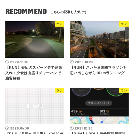
RECOMMEND
ラン
ラン
2020.12.18
2020.10.20
【RUN】短めのスピード走で刺激
【RUN】さいたま国際マラソンを
入れ＋夕食は山盛りチャーハンで
思い出しながら10kmランニング
糖質接種
ラン
ラン
2020.06.30
2021.12.20