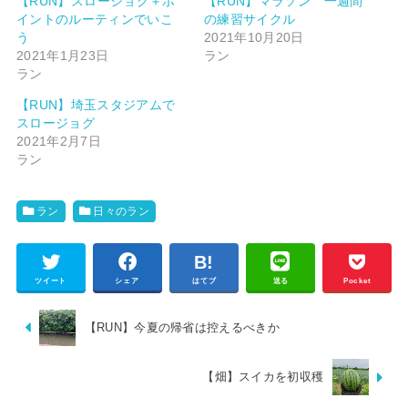
【RUN】スロージョグ＋ポ
【RUN】マラソン 一週間
イントのルーティンでいこ
の練習サイクル
う
2021年10月20日
2021年1月23日
ラン
ラン
【RUN】埼玉スタジアムで
スロージョグ
2021年2月7日
ラン
ラン
日々のラン
ツイート
シェア
はてブ
送る
Pocket
【RUN】今夏の帰省は控えるべきか
【畑】スイカを初収穫