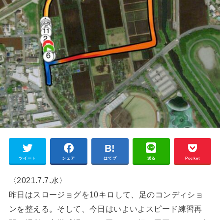
ツイート
シェア
はてブ
送る
Pocket
〈2021.7.7.水〉
昨日はスロージョグを10キロして、足のコンディショ
ンを整える。そして、今日はいよいよスピード練習再