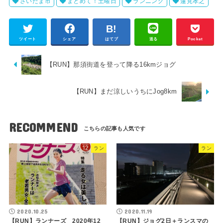
さいたま市
まとめて！土曜日
ランニング
蓮見孝之
ツイート
シェア
はてブ
送る
Pocket
【RUN】那須街道を登って降る16kmジョグ
【RUN】まだ涼しいうちにJog8km
RECOMMEND
ラン
ラン
2020.10.25
2020.11.19
【RUN】ランナーズ 2020年12
【RUN】ジョグ2日＋ランスマの