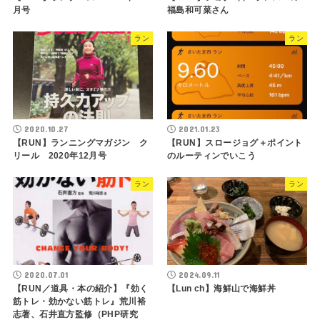
月号
福島和可菜さん
ラン
ラン
2020.10.27
2021.01.23
【RUN】ランニングマガジン ク
【RUN】スロージョグ＋ポイント
リール 2020年12月号
のルーティンでいこう
ラン
ラン
2020.07.01
2024.09.11
【RUN／道具・本の紹介】『効く
【Lun ch】海鮮山で海鮮丼
筋トレ・効かない筋トレ』荒川裕
志著、石井直方監修（PHP研究