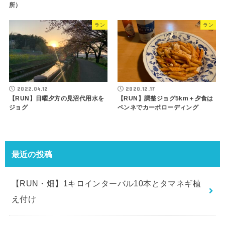
所）
ラン
ラン
2022.04.12
2020.12.17
【RUN】日曜夕方の見沼代用水を
【RUN】調整ジョグ5km＋夕食は
ジョグ
ペンネでカーボローディング
最近の投稿
【RUN・畑】1キロインターバル10本とタマネギ植
え付け