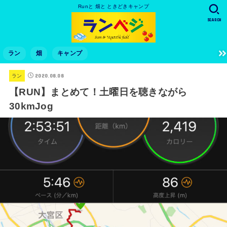
Runと 畑と ときどきキャンプ
SEARCH
ラン
畑
キャンプ
2020.08.08
ラン
【RUN】まとめて！土曜日を聴きながら
30kmJog