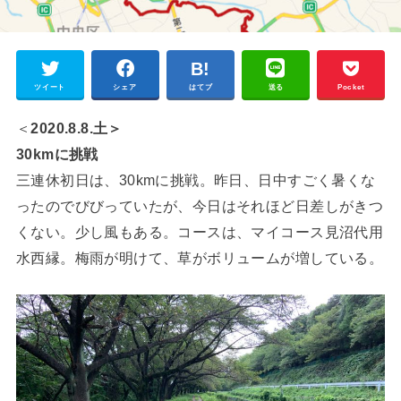
ツイート
シェア
はてブ
送る
Pocket
＜
2020.8.8.土＞
30kmに挑戦
三連休初日は、30kmに挑戦。昨日、日中すごく暑くな
ったのでびびっていたが、今日はそれほど日差しがきつ
くない。少し風もある。コースは、マイコース見沼代用
水西縁。梅雨が明けて、草がボリュームが増している。