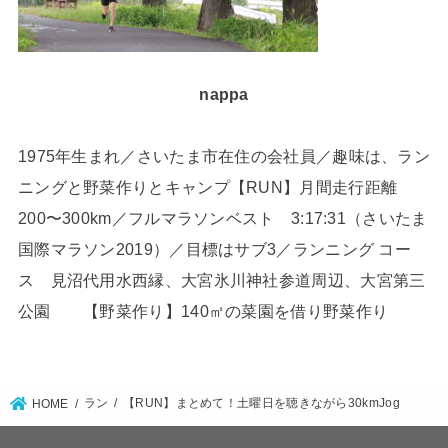
nappa
1975年生まれ／さいたま市在住の会社員／趣味は、ラン
ニングと野菜作りとキャンプ【RUN】月間走行距離
200〜300km／フルマラソンベスト 3:17:31（さいたま
国際マラソン2019）／目標はサブ3／ランニング コー
ス 見沼代用水西縁、大宮氷川神社参道周辺、大宮第三
公園 【野菜作り】140㎡の菜園を借り野菜作り
ラン
【RUN】まとめて！土曜日を聴きながら30kmJog
HOME