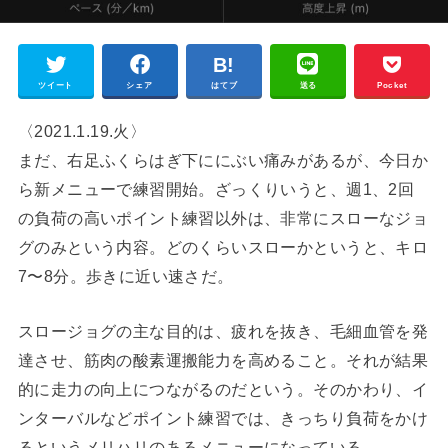
ツイート
シェア
はてブ
送る
Pocket
〈2021.1.19.火〉
まだ、右足ふくらはぎ下ににぶい痛みがあるが、今日か
ら新メニューで練習開始。ざっくりいうと、週1、2回
の負荷の高いポイント練習以外は、非常にスローなジョ
グのみという内容。どのくらいスローかというと、キロ
7〜8分。歩きに近い速さだ。
スロージョグの主な目的は、疲れを抜き、毛細血管を発
達させ、筋肉の酸素運搬能力を高めること。それが結果
的に走力の向上につながるのだという。そのかわり、イ
ンターバルなどポイント練習では、きっちり負荷をかけ
るというメリハリのあるメニューになっている。