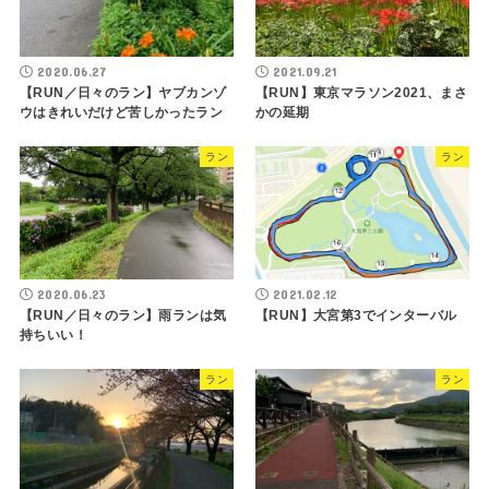
2020.06.27
2021.09.21
【RUN／日々のラン】ヤブカンゾ
【RUN】東京マラソン2021、まさ
ウはきれいだけど苦しかったラン
かの延期
ラン
ラン
2020.06.23
2021.02.12
【RUN／日々のラン】雨ランは気
【RUN】大宮第3でインターバル
持ちいい！
ラン
ラン