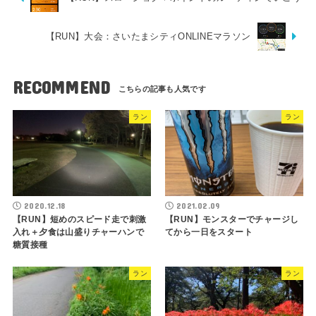
【RUN】大会：さいたまシティONLINEマラソン
RECOMMEND
ラン
ラン
2020.12.18
2021.02.09
【RUN】短めのスピード走で刺激
【RUN】モンスターでチャージし
入れ＋夕食は山盛りチャーハンで
てから一日をスタート
糖質接種
ラン
ラン