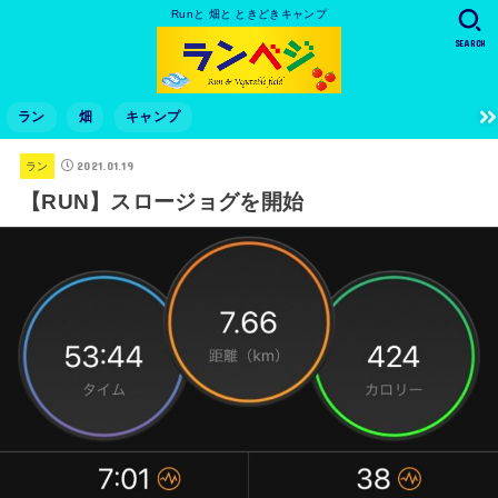
Runと 畑と ときどきキャンプ
SEARCH
ラン
畑
キャンプ
2021.01.19
ラン
【RUN】スロージョグを開始