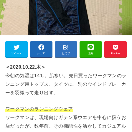
ツイート
シェア
はてブ
送る
Pocket
＜2020.10.22.木＞
今朝の気温は14℃。肌寒い。先日買ったワークマンのラ
ンニング用トップス、タイツに、別のウインドブレーカ
ーを羽織って走り出す。
ワークマンのランニングウェア
ワークマンは、現場向けガテン系ウエアを中心に扱うお
店だったが、数年前、その機能性を活かしてカジュアル