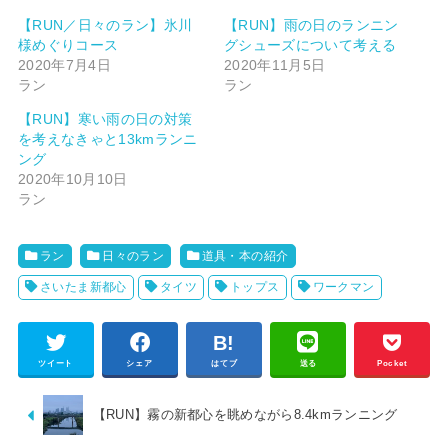
【RUN／日々のラン】氷川
【RUN】雨の日のランニン
様めぐりコース
グシューズについて考える
2020年7月4日
2020年11月5日
ラン
ラン
【RUN】寒い雨の日の対策
を考えなきゃと13kmランニ
ング
2020年10月10日
ラン
ラン
日々のラン
道具・本の紹介
さいたま新都心
タイツ
トップス
ワークマン
ツイート
シェア
はてブ
送る
Pocket
【RUN】霧の新都心を眺めながら8.4kmランニング