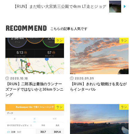
【RUN】まだ暗い大宮第三公園で4km LT走とジョグ
RECOMMEND
ラン
ラン
2020.10.18
2020.09.09
【RUN】二郎系は最強のランナー
【RUN】きれいな朝焼けを見なが
ズフードではないかと30kmランニ
らインターバル
ング
ラン
ラン