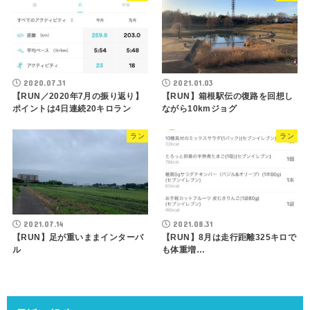
2020.07.31
2021.01.03
【RUN／2020年7月の振り返り】
【RUN】箱根駅伝の復路を回想し
ポイントは4日連続20キロラン
ながら10kmジョグ
ラン
ラン
2021.07.14
2021.08.31
【RUN】足が重いままインターバ
【RUN】8月は走行距離325キロで
ル
も体重増…