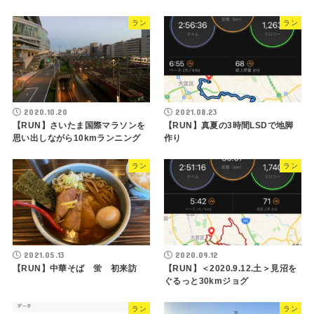
ラン
ラン
2020.10.20
2021.08.23
【RUN】さいたま国際マラソンを
【RUN】真夏の3時間LSDで地脚
思い出しながら10kmランニング
作り
ラン
ラン
2021.05.13
2020.09.12
【RUN】中華そば 蛍 初来訪
【RUN】＜2020.9.12.土＞見沼を
ぐるっと30kmジョグ
ラン
ラン