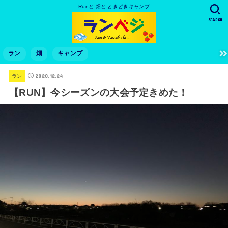
Runと 畑と ときどきキャンプ
SEARCH
ラン
畑
キャンプ
2020.12.24
ラン
【RUN】今シーズンの大会予定きめた！