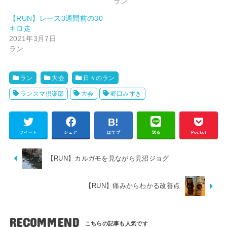
ラン
【RUN】レース3週間前の30
キロ走
2021年3月7日
ラン
ラン
大会
日々のラン
ランスマ倶楽部
大会
野口みずき
ツイート
シェア
はてブ
送る
Pocket
【RUN】カルガモを見ながら見沼ジョグ
【RUN】痛みからわかる改善点
RECOMMEND