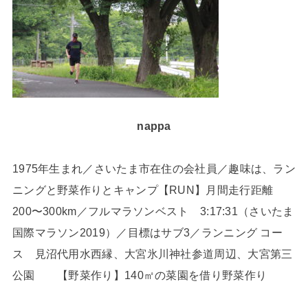
nappa
1975年生まれ／さいたま市在住の会社員／趣味は、ラン
ニングと野菜作りとキャンプ【RUN】月間走行距離
200〜300km／フルマラソンベスト 3:17:31（さいたま
国際マラソン2019）／目標はサブ3／ランニング コー
ス 見沼代用水西縁、大宮氷川神社参道周辺、大宮第三
公園 【野菜作り】140㎡の菜園を借り野菜作り