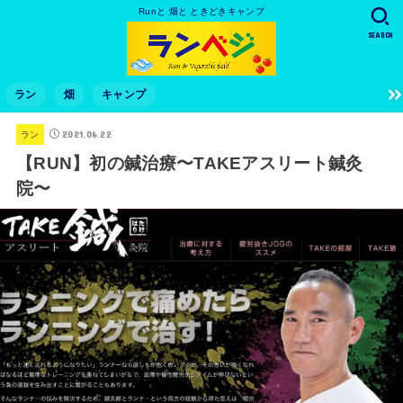
Runと 畑と ときどきキャンプ
SEARCH
ラン
畑
キャンプ
2021.06.22
ラン
【RUN】初の鍼治療〜TAKEアスリート鍼灸
院〜