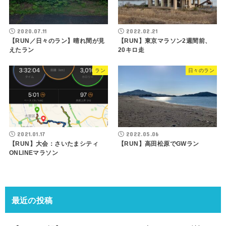
2020.07.11
2022.02.21
【RUN／日々のラン】晴れ間が見
【RUN】東京マラソン2週間前、
えたラン
20キロ走
ラン
日々のラン
2021.01.17
2022.05.06
【RUN】大会：さいたまシティ
【RUN】高田松原でGWラン
ONLINEマラソン
最近の投稿