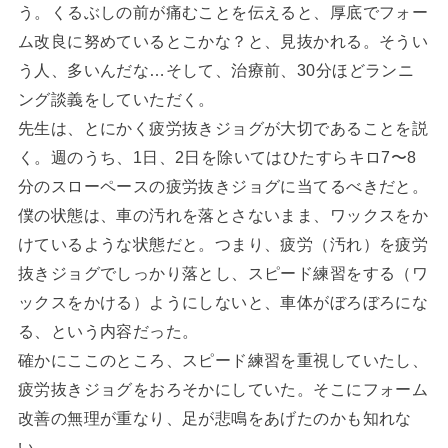
う。くるぶしの前が痛むことを伝えると、厚底でフォー
ム改良に努めているとこかな？と、見抜かれる。そうい
う人、多いんだな…そして、治療前、30分ほどランニ
ング談義をしていただく。
先生は、とにかく疲労抜きジョグが大切であることを説
く。週のうち、1日、2日を除いてはひたすらキロ7〜8
分のスローペースの疲労抜きジョグに当てるべきだと。
僕の状態は、車の汚れを落とさないまま、ワックスをか
けているような状態だと。つまり、疲労（汚れ）を疲労
抜きジョグでしっかり落とし、スピード練習をする（ワ
ックスをかける）ようにしないと、車体がぼろぼろにな
る、という内容だった。
確かにここのところ、スピード練習を重視していたし、
疲労抜きジョグをおろそかにしていた。そこにフォーム
改善の無理が重なり、足が悲鳴をあげたのかも知れな
い。