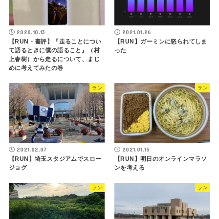
2020.10.13
2021.01.26
【RUN・書評】『走ることについ
【RUN】ガーミンに怒られてしま
て語るときに僕の語ること』（村
った
上春樹）から走るについて、まじ
めに考えてみたの巻
ラン
ラン
2021.02.07
2021.01.15
【RUN】埼玉スタジアムでスロー
【RUN】明日のオンラインマラソ
ジョグ
ンを考える
ラン
ラン