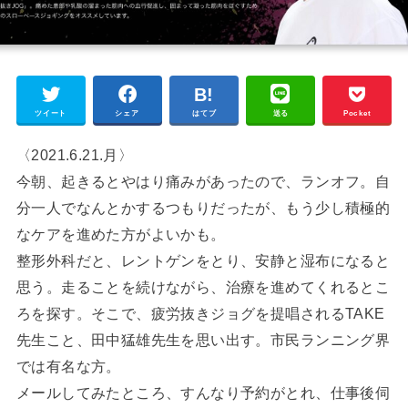
ツイート
シェア
はてブ
送る
Pocket
〈2021.6.21.月〉
今朝、起きるとやはり痛みがあったので、ランオフ。自
分一人でなんとかするつもりだったが、もう少し積極的
なケアを進めた方がよいかも。
整形外科だと、レントゲンをとり、安静と湿布になると
思う。走ることを続けながら、治療を進めてくれるとこ
ろを探す。そこで、疲労抜きジョグを提唱されるTAKE
先生こと、田中猛雄先生を思い出す。市民ランニング界
では有名な方。
メールしてみたところ、すんなり予約がとれ、仕事後伺