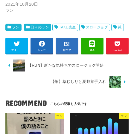
2021年10月20日
ラン
ラン
日々のラン
TAKE先生
スロージョグ
鍼
ツイート
シェア
はてブ
送る
Pocket
【RUN】新たな気持ちでスロージョグ開始
【畑】草むしりと夏野菜手入れ
RECOMMEND
ラン
ラン