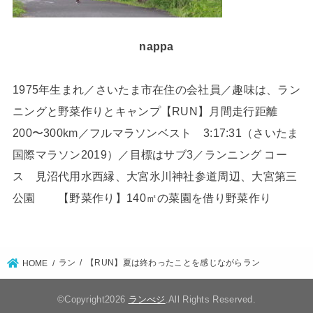
nappa
1975年生まれ／さいたま市在住の会社員／趣味は、ラン
ニングと野菜作りとキャンプ【RUN】月間走行距離
200〜300km／フルマラソンベスト 3:17:31（さいたま
国際マラソン2019）／目標はサブ3／ランニング コー
ス 見沼代用水西縁、大宮氷川神社参道周辺、大宮第三
公園 【野菜作り】140㎡の菜園を借り野菜作り
ラン
【RUN】夏は終わったことを感じながらラン
HOME
©Copyright2026
ランべジ
.All Rights Reserved.