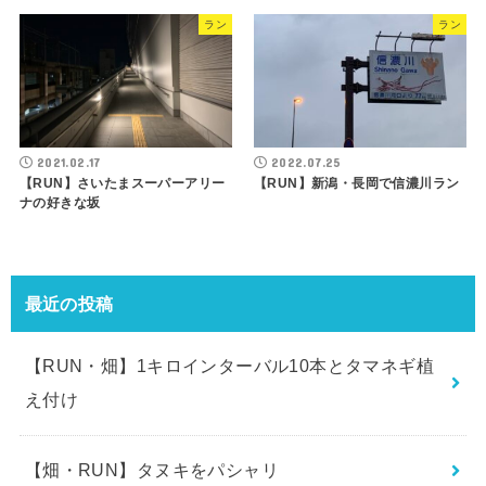
ラン
ラン
2021.02.17
2022.07.25
【RUN】さいたまスーパーアリー
【RUN】新潟・長岡で信濃川ラン
ナの好きな坂
最近の投稿
【RUN・畑】1キロインターバル10本とタマネギ植
え付け
【畑・RUN】タヌキをパシャリ