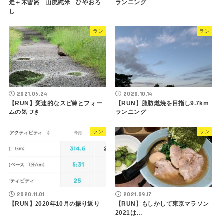
走＋木曽路 山廃純米 ひやおろ
ランニング
し
ラン
ラン
2021.05.24
2020.10.14
【RUN】変速的なスピ練とフォー
【RUN】脂肪燃焼を目指し9.7km
ムの気づき
ランニング
ラン
ラン
2020.11.01
2021.09.17
【RUN】2020年10月の振り返り
【RUN】もしかして東京マラソン
2021は…