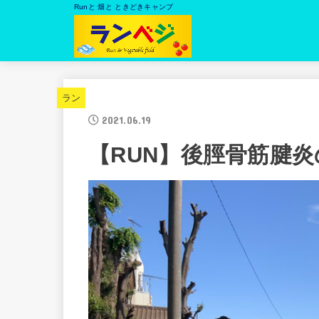
Runと 畑と ときどきキャンプ
ラン
2021.06.19
【RUN】後脛骨筋腱