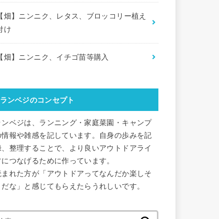
【畑】ニンニク、レタス、ブロッコリー植え
付け
【畑】ニンニク、イチゴ苗等購入
ランベジのコンセプト
ランベジは、ランニング・家庭菜園・キャンプ
の情報や雑感を記しています。自身の歩みを記
録、整理することで、より良いアウトドアライ
フにつなげるために作っています。
読まれた方が「アウトドアってなんだか楽しそ
うだな」と感じてもらえたらうれしいです。
検