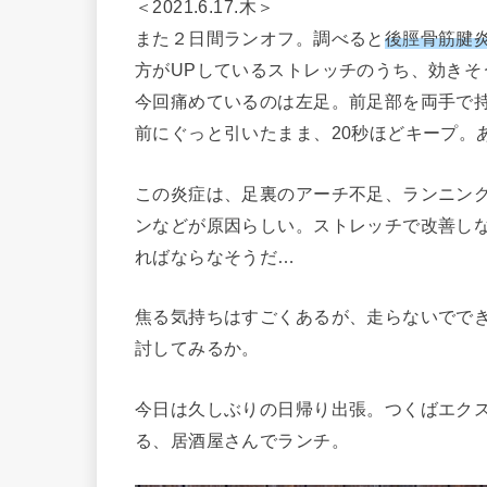
＜2021.6.17.木＞
また２日間ランオフ。調べると
後脛骨筋腱
方がUPしているストレッチのうち、効きそ
今回痛めているのは左足。前足部を両手で
前にぐっと引いたまま、20秒ほどキープ。
この炎症は、足裏のアーチ不足、ランニン
ンなどが原因らしい。ストレッチで改善し
ればならなそうだ…
焦る気持ちはすごくあるが、走らないでで
討してみるか。
今日は久しぶりの日帰り出張。つくばエク
る、居酒屋さんでランチ。