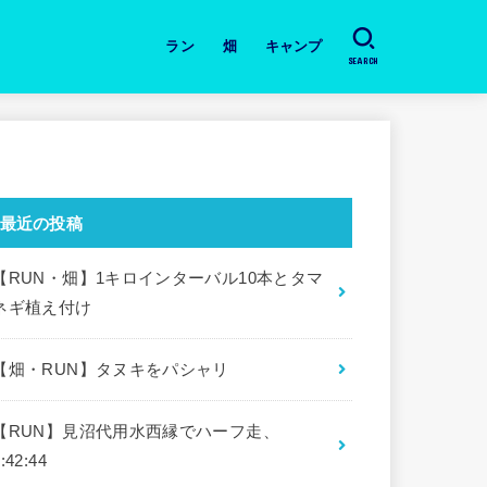
ラン
畑
キャンプ
SEARCH
日々のラン
道具・本の紹介
月間の振り返り
大会
畑・今日の作業と収穫
キャンプ場
道具・本の紹介
最近の投稿
【RUN・畑】1キロインターバル10本とタマ
ネギ植え付け
【畑・RUN】タヌキをパシャリ
【RUN】見沼代用水西縁でハーフ走、
:42:44