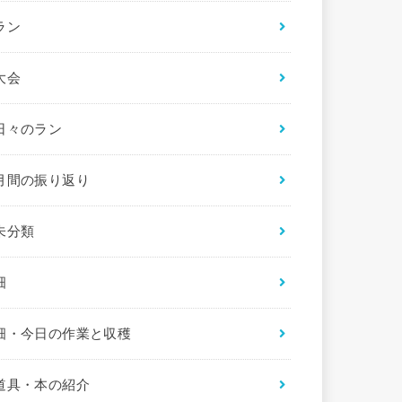
ラン
大会
日々のラン
月間の振り返り
未分類
畑
畑・今日の作業と収穫
道具・本の紹介