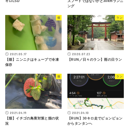
キロLSD
ズフードではないかと30kmランニ
ング
畑
ラン
2021.05.17
2020.07.23
【畑】ニンニクはキューブで冷凍
【RUN／日々のラン】雨の日ラン
保存
畑
ラン
2021.04.19
2021.04.10
【畑】イチゴの鳥害対策と畑の状
【RUN】30キロ走でピョンピョン
況
からタンタンへ