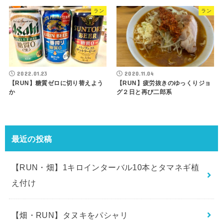
ラン
ラン
2022.01.23
2020.11.04
【RUN】糖質ゼロに切り替えよう
【RUN】疲労抜きのゆっくりジョ
か
グ２日と再び二郎系
最近の投稿
【RUN・畑】1キロインターバル10本とタマネギ植
え付け
【畑・RUN】タヌキをパシャリ