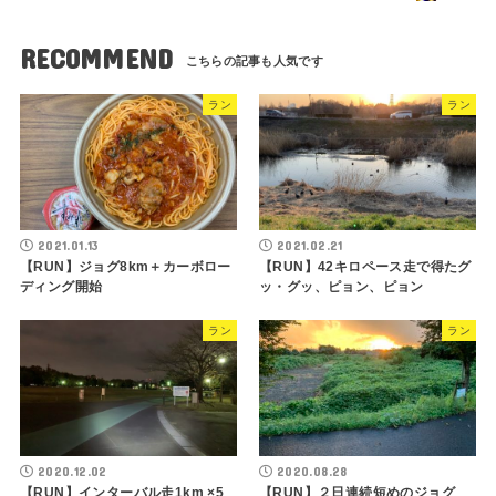
RECOMMEND
ラン
ラン
2021.01.13
2021.02.21
【RUN】ジョグ8km＋カーボロー
【RUN】42キロペース走で得たグ
ディング開始
ッ・グッ、ピョン、ピョン
ラン
ラン
2020.12.02
2020.08.28
【RUN】インターバル走1km ×5
【RUN】２日連続短めのジョグ