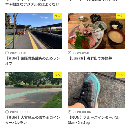
本＋拙速なデジタル化はよくない
ラン
ラン
2021.06.19
2024.09.11
【RUN】後脛骨筋腱炎のためラン
【Lun ch】海鮮山で海鮮丼
オフ
ラン
ラン
2020.08.26
2020.08.06
【RUN】大宮第三公園で全力イン
【RUN】クルーズインターバル
ターバルラン
3km×2＋Jog