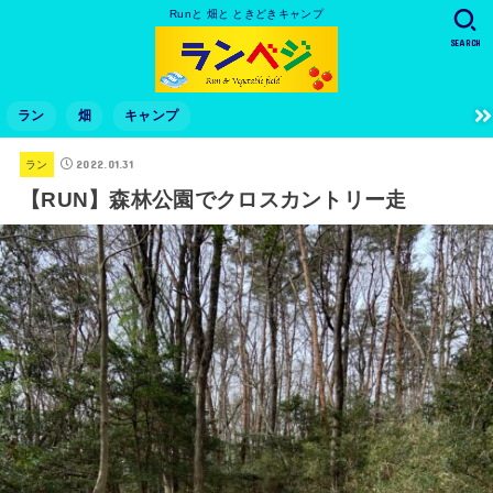
Runと 畑と ときどきキャンプ
SEARCH
ラン
畑
キャンプ
2022.01.31
ラン
【RUN】森林公園でクロスカントリー走