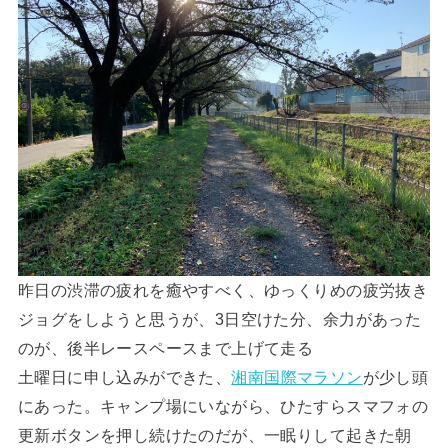
昨日の渋滞の疲れを癒やすべく、ゆっくりめの疲労抜き
ジョグをしようと思うが、3日空けた分、余力があった
のが、後半レースペースまで上げて走る
土曜日に申し込みができた、
湘南国際マラソン
が少し頭
にあった。キャンプ場にいながら、ひたすらスマフォの
更新ボタンを押し続けたのだが、一眠りして起きた朝