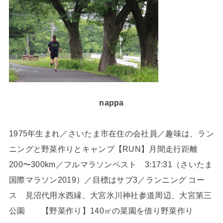
nappa
1975年生まれ／さいたま市在住の会社員／趣味は、ラン
ニングと野菜作りとキャンプ【RUN】月間走行距離
200〜300km／フルマラソンベスト 3:17:31（さいたま
国際マラソン2019）／目標はサブ3／ランニング コー
ス 見沼代用水西縁、大宮氷川神社参道周辺、大宮第三
公園 【野菜作り】140㎡の菜園を借り野菜作り