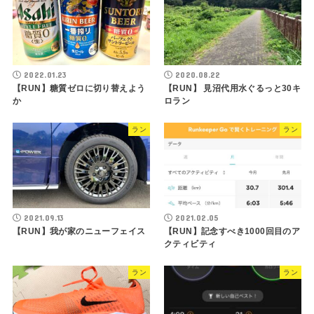
2022.01.23
2020.08.22
【RUN】糖質ゼロに切り替えよう
【RUN】 見沼代用水ぐるっと30キ
か
ロラン
ラン
ラン
2021.09.13
2021.02.05
【RUN】我が家のニューフェイス
【RUN】記念すべき1000回目のア
クティビティ
ラン
ラン