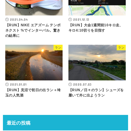
2021.04.04
2021.12.13
【RUN】NIKE エアズーム テンポ
【RUN】大会1週間前10キロ走、
ネクスト %でインターバル。驚き
キロ4:10切りを目指す
の結果に
ラン
ラン
2021.01.01
2020.07.03
【RUN】見沼で初日の出ラン＋埼
【RUN／日々のラン】シューズを
玉の人気酒
履いて外に出ようラン
最近の投稿