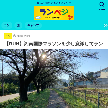
Runと 畑と ときどきキャンプ
SEARCH
ラン
畑
キャンプ
2020.09.22
ラン
【RUN】湘南国際マラソンを少し意識してラン