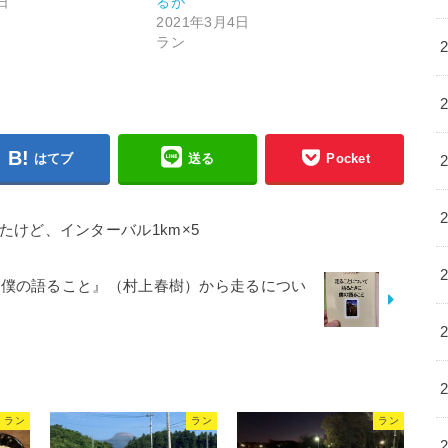
日
るが
2021年3月4日
ラン
はてブ
送る
Pocket
たけど、インターバル1km×5
に僕の語ること』（村上春樹）から走るについ
ラン
ラン
ラン