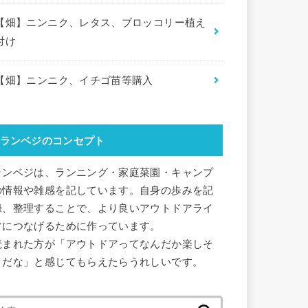
【畑】ニンニク、レタス、ブロッコリー植え
付け
【畑】ニンニク、イチゴ苗等購入
ランベジのコンセプト
ランベジは、ランニング・家庭菜園・キャンプ
の情報や雑感を記しています。自身の歩みを記
録、整理することで、より良いアウトドアライ
フにつなげるために作っています。
読まれた方が「アウトドアってなんだか楽しそ
うだな」と感じてもらえたらうれしいです。
検