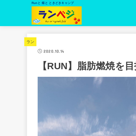
Runと 畑と ときどきキャンプ
ラン
2020.10.14
【RUN】脂肪燃焼を目