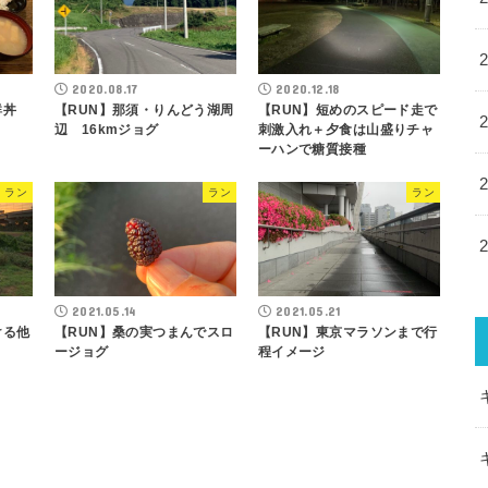
2020.08.17
2020.12.18
鮮丼
【RUN】那須・りんどう湖周
【RUN】短めのスピード走で
辺 16kmジョグ
刺激入れ＋夕食は山盛りチャ
ーハンで糖質接種
ラン
ラン
ラン
2021.05.14
2021.05.21
ける他
【RUN】桑の実つまんでスロ
【RUN】東京マラソンまで行
ージョグ
程イメージ