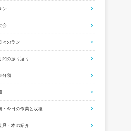
ラン
大会
日々のラン
月間の振り返り
未分類
畑
畑・今日の作業と収穫
道具・本の紹介