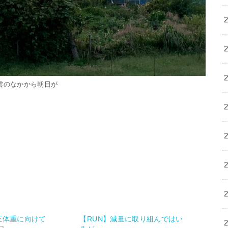
雲のなかから朝日が
正体重に向けて
【RUN】減量に取り組んではい