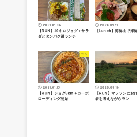
2021.01.06
2024.09.11
【RUN】10キロジョグ＋サラ
【Lun ch】海鮮山で海
ダとタンパク質ランチ
ラン
2021.01.13
2020.09.16
【RUN】ジョグ8km＋カーボ
【RUN】マラソンにお
ローディング開始
者を考えながらラン