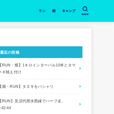
ラン
畑
キャンプ
SEARCH
日々のラン
道具・本の紹介
月間の振り返り
大会
畑・今日の作業と収穫
キャンプ場
道具・本の紹介
最近の投稿
【RUN・畑】1キロインターバル10本とタマ
ネギ植え付け
【畑・RUN】タヌキをパシャリ
【RUN】見沼代用水西縁でハーフ走、
:42:44