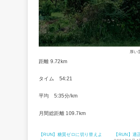
厚い
距離 9.72km
タイム 54:21
平均 5:35分/km
月間総距離 109.7km
【RUN】糖質ゼロに切り替えよ
【RUN】適