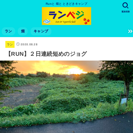
Runと 畑と ときどきキャンプ
SEARCH
ラン
畑
キャンプ
2020.08.28
ラン
【RUN】２日連続短めのジョグ