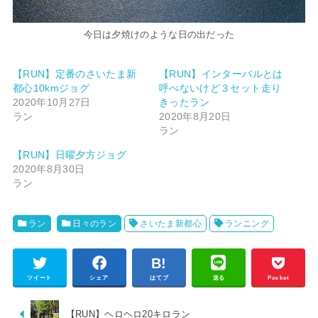
今日は夕焼けのような日の出だった
【RUN】定番のさいたま新
【RUN】インターバルとは
都心10kmジョグ
呼べないけど３セット走り
2020年10月27日
きったラン
ラン
2020年8月20日
ラン
【RUN】日曜夕方ジョグ
2020年8月30日
ラン
ラン
日々のラン
さいたま新都心
ランニング
ツイート
シェア
はてブ
送る
Pocket
【RUN】ヘロヘロ20キロラン