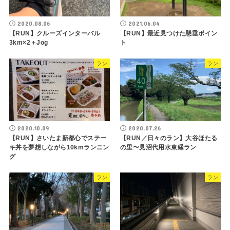
2020.08.06
2021.06.04
【RUN】クルーズインターバル
【RUN】最近見つけた懸垂ポイン
3km×2＋Jog
ト
ラン
ラン
2020.10.09
2020.07.26
【RUN】さいたま新都心でステー
【RUN／日々のラン】大谷ほたる
キ丼を夢想しながら10kmランニン
の里〜見沼代用水東縁ラン
グ
ラン
ラン