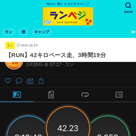
Runと 畑と ときどきキャンプ
SEARCH
ラン
畑
キャンプ
2021.02.20
ラン
【RUN】42キロペース走、3時間19分