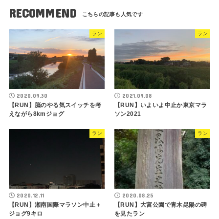
RECOMMEND
ラン
ラン
2020.09.30
2021.09.08
【RUN】脳のやる気スイッチを考
【RUN】いよいよ中止か東京マラ
えながら8kmジョグ
ソン2021
ラン
ラン
2020.12.11
2020.08.25
【RUN】湘南国際マラソン中止＋
【RUN】大宮公園で青木昆陽の碑
ジョグ9キロ
を見たラン