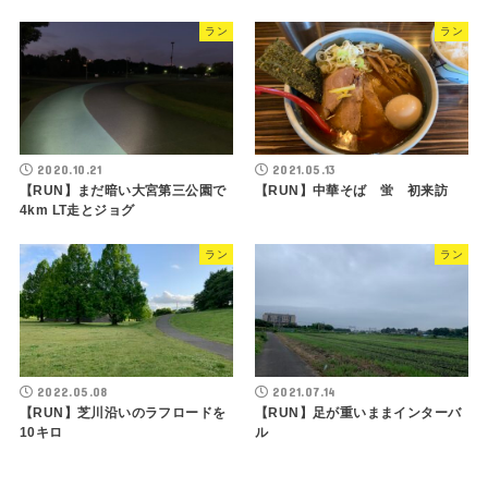
ラン
ラン
2020.10.21
2021.05.13
【RUN】まだ暗い大宮第三公園で
【RUN】中華そば 蛍 初来訪
4km LT走とジョグ
ラン
ラン
2022.05.08
2021.07.14
【RUN】芝川沿いのラフロードを
【RUN】足が重いままインターバ
10キロ
ル