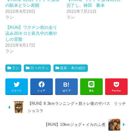
の顚末とラン再開
完了し、神田 勝本
2021年8月20日
2021年7月21日
ラン
ラン
【RUN】ワクチン前の走り
込み20キロと眞久中の癒や
しの背脂
2021年8月17日
ラン
ラン
日々のラン
道具・本の紹介
ツイート
シェア
はてブ
送る
Pocket
【RUN】8.3kmランニング＋筋トレ後のザバス リッチ
ショコラ
【RUN】10kmジョグ＋イカのふ煮