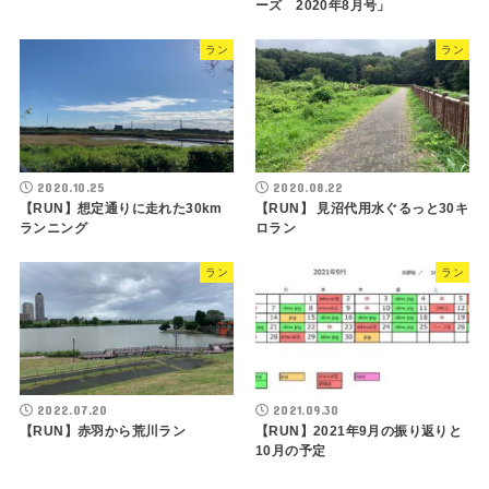
ーズ 2020年8月号」
ラン
ラン
2020.10.25
2020.08.22
【RUN】想定通りに走れた30km
【RUN】 見沼代用水ぐるっと30キ
ランニング
ロラン
ラン
ラン
2022.07.20
2021.09.30
【RUN】赤羽から荒川ラン
【RUN】2021年9月の振り返りと
10月の予定