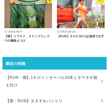
畑
ラン
2020.10.11
2021.05.26
【畑】ソラマメ、スナップエンド
【RUN】キロ3:35×3は達成できず
ウの種植えつけ
最近の投稿
【RUN・畑】1キロインターバル10本とタマネギ植
え付け
【畑・RUN】タヌキをパシャリ