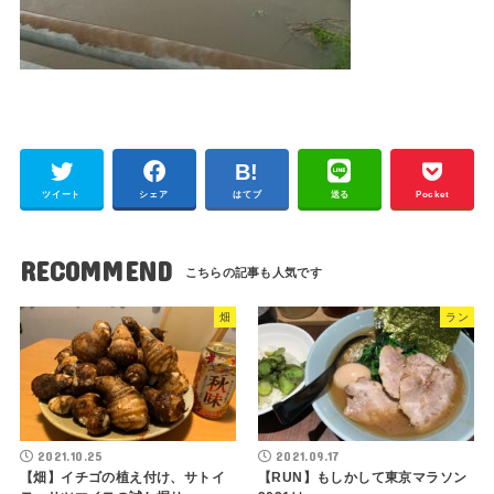
ツイート
シェア
はてブ
送る
Pocket
RECOMMEND
畑
ラン
2021.10.25
2021.09.17
【畑】イチゴの植え付け、サトイ
【RUN】もしかして東京マラソン