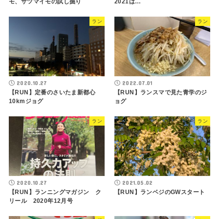
モ、サツマイモの試し掘り
2021は…
ラン
ラン
2020.10.27
2022.07.01
【RUN】定番のさいたま新都心
【RUN】ランスマで見た青学のジ
10kmジョグ
ョグ
ラン
ラン
2020.10.27
2021.05.02
【RUN】ランニングマガジン ク
【RUN】ランベジのGWスタート
リール 2020年12月号