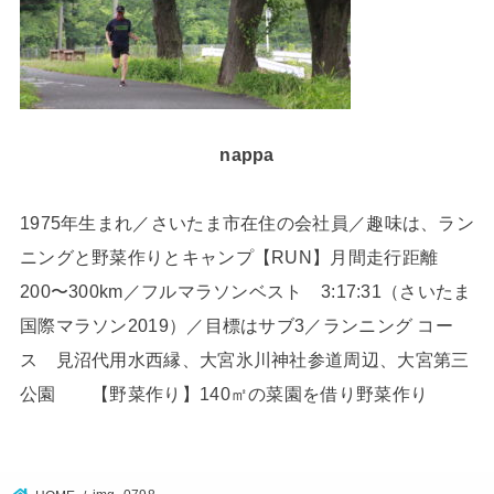
nappa
1975年生まれ／さいたま市在住の会社員／趣味は、ラン
ニングと野菜作りとキャンプ【RUN】月間走行距離
200〜300km／フルマラソンベスト 3:17:31（さいたま
国際マラソン2019）／目標はサブ3／ランニング コー
ス 見沼代用水西縁、大宮氷川神社参道周辺、大宮第三
公園 【野菜作り】140㎡の菜園を借り野菜作り