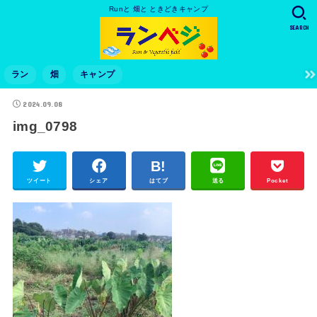
Runと 畑と ときどきキャンプ
SEARCH
ラン
畑
キャンプ
2024.09.08
img_0798
ツイート
シェア
はてブ
送る
Pocket