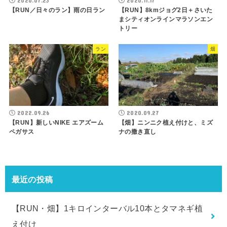
2020.07.23
2020.11.17
【RUN／日々のラン】雨の日ラン
【RUN】8kmジョグ2日＋さいた
まシティオンラインマラソンエン
トリー
ラン
畑
2022.09.26
2020.09.27
【RUN】新しいNIKE エアズーム
【畑】ニンニク植え付けと、ミズ
ペガサス
ナの撒き直し
最近の投稿
【RUN・畑】1キロインターバル10本とタマネギ植
え付け