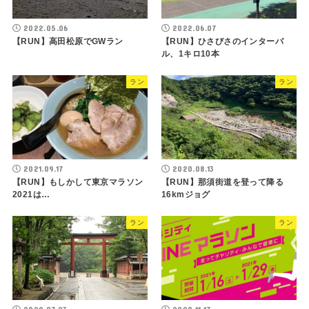
2022.05.06
2022.06.07
【RUN】高田松原でGWラン
【RUN】ひさびさのインターバ
ル、1キロ10本
ラン
ラン
2021.09.17
2020.08.13
【RUN】もしかして東京マラソン
【RUN】那須街道を登って降る
2021は…
16kmジョグ
ラン
ラン