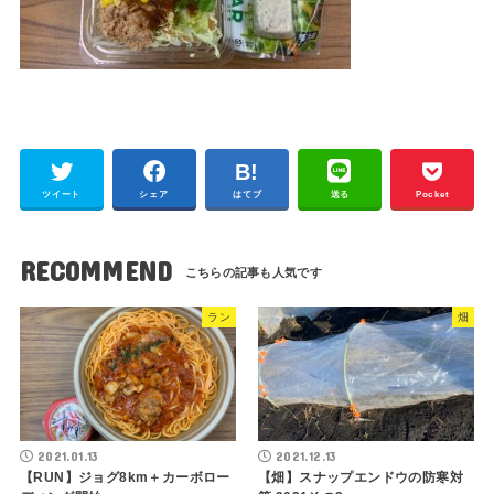
ツイート
シェア
はてブ
送る
Pocket
RECOMMEND
ラン
畑
2021.01.13
2021.12.13
【RUN】ジョグ8km＋カーボロー
【畑】スナップエンドウの防寒対