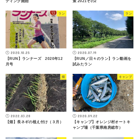
ディング開始
策 2021その2
ラン
ラン
2020.10.25
2020.07.19
【RUN】ランナーズ 2020年12
【RUN／日々のラン】ラン動画を
月号
試みたラン
畑
キャンプ
2022.03.28
2020.09.22
【畑】長ネギの植え付け（３月）
【キャンプ】オレンジ村オートキ
ャンプ場（千葉県南房総市）