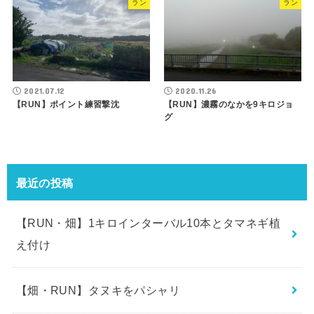
ラン
ラン
2021.07.12
2020.11.26
【RUN】ポイント練習撃沈
【RUN】濃霧のなかを9キロジョ
グ
最近の投稿
【RUN・畑】1キロインターバル10本とタマネギ植
え付け
【畑・RUN】タヌキをパシャリ