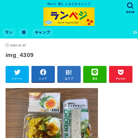
Runと 畑と ときどきキャンプ
SEARCH
ラン
畑
キャンプ
2021.01.07
img_4309
ツイート
シェア
はてブ
送る
Pocket