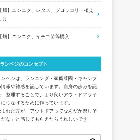
【畑】ニンニク、レタス、ブロッコリー植え
付け
【畑】ニンニク、イチゴ苗等購入
ランベジのコンセプト
ランベジは、ランニング・家庭菜園・キャンプ
の情報や雑感を記しています。自身の歩みを記
録、整理することで、より良いアウトドアライ
フにつなげるために作っています。
読まれた方が「アウトドアってなんだか楽しそ
うだな」と感じてもらえたらうれしいです。
検