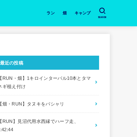
ラン
畑
キャンプ
SEARCH
日々のラン
道具・本の紹介
月間の振り返り
大会
畑・今日の作業と収穫
キャンプ場
道具・本の紹介
最近の投稿
【RUN・畑】1キロインターバル10本とタマ
ネギ植え付け
【畑・RUN】タヌキをパシャリ
【RUN】見沼代用水西縁でハーフ走、
:42:44