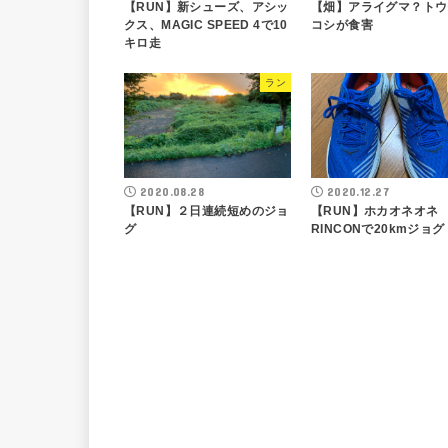
【RUN】新シューズ、アシッ
【畑】アライグマ？トウ
クス、MAGIC SPEED 4で10
コシが食害
キロ走
ラン
2020.08.28
2020.12.27
【RUN】２日連続短めのジョ
【RUN】ホカオネオ
グ
RINCONで20kmジョグ