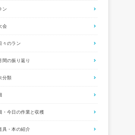
ラン
大会
日々のラン
月間の振り返り
未分類
畑
畑・今日の作業と収穫
道具・本の紹介