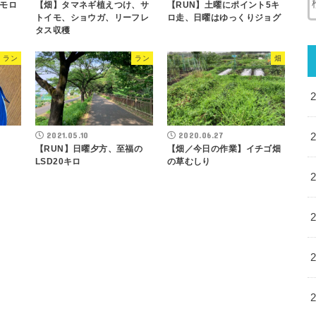
モロ
【畑】タマネギ植えつけ、サ
【RUN】土曜にポイント5キ
トイモ、ショウガ、リーフレ
ロ走、日曜はゆっくりジョグ
タス収穫
ラン
ラン
畑
2021.05.10
2020.06.27
ネ
【RUN】日曜夕方、至福の
【畑／今日の作業】イチゴ畑
LSD20キロ
の草むしり