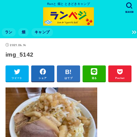
Runと 畑と ときどきキャンプ
SEARCH
ラン
畑
キャンプ
2021.06.14
img_5142
ツイート
シェア
はてブ
送る
Pocket