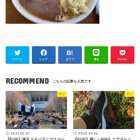
ツイート
シェア
はてブ
送る
Pocket
RECOMMEND
ラン
ラン
2021.02.07
2022.09.26
【RUN】埼玉スタジアムでスロー
【RUN】新しいNIKE エアズーム