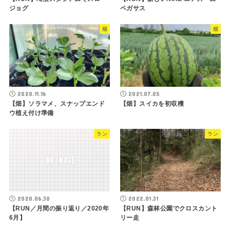
ジョグ
ペガサス
畑
畑
2020.11.16
2021.07.05
【畑】ソラマメ、スナップエンド
【畑】スイカを初収穫
ウ植え付け準備
ラン
ラン
2020.06.30
2022.01.31
【RUN／月間の振り返り／2020年
【RUN】森林公園でクロスカント
6月】
リー走