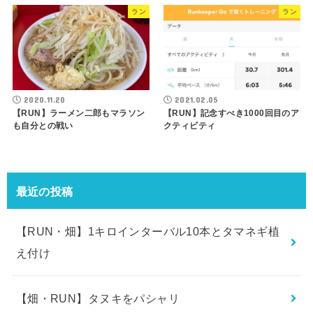
ラン
ラン
2020.11.20
2021.02.05
【RUN】ラーメン二郎もマラソン
【RUN】記念すべき1000回目のア
も自分との戦い
クティビティ
最近の投稿
【RUN・畑】1キロインターバル10本とタマネギ植
え付け
【畑・RUN】タヌキをパシャリ