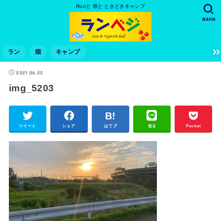
Runと 畑と ときどきキャンプ
SEARCH
ラン
畑
キャンプ
2021.06.22
img_5203
ツイート
シェア
はてブ
送る
Pocket