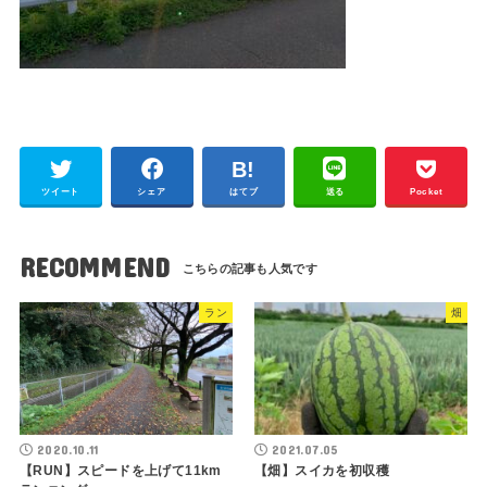
ツイート
シェア
はてブ
送る
Pocket
RECOMMEND
ラン
畑
2020.10.11
2021.07.05
【RUN】スピードを上げて11km
【畑】スイカを初収穫