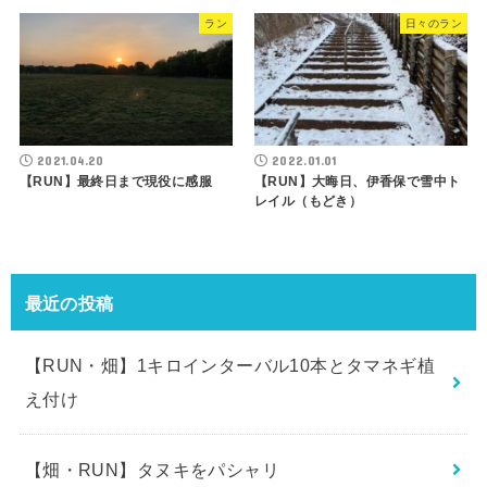
ラン
日々のラン
2021.04.20
2022.01.01
【RUN】最終日まで現役に感服
【RUN】大晦日、伊香保で雪中ト
レイル（もどき）
最近の投稿
【RUN・畑】1キロインターバル10本とタマネギ植
え付け
【畑・RUN】タヌキをパシャリ