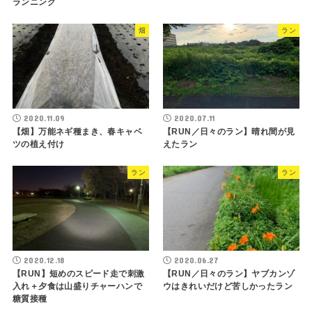
ランニング
畑
ラン
2020.11.09
2020.07.11
【畑】万能ネギ種まき、春キャベ
【RUN／日々のラン】晴れ間が見
ツの植え付け
えたラン
ラン
ラン
2020.12.18
2020.06.27
【RUN】短めのスピード走で刺激
【RUN／日々のラン】ヤブカンゾ
入れ＋夕食は山盛りチャーハンで
ウはきれいだけど苦しかったラン
糖質接種