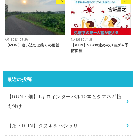
ラン
ラン
2021.07.14
2020.11.11
【RUN】追い込むと抜くの落差
【RUN】5.6km速めのジョグ＋予
防接種
最近の投稿
【RUN・畑】1キロインターバル10本とタマネギ植
え付け
【畑・RUN】タヌキをパシャリ