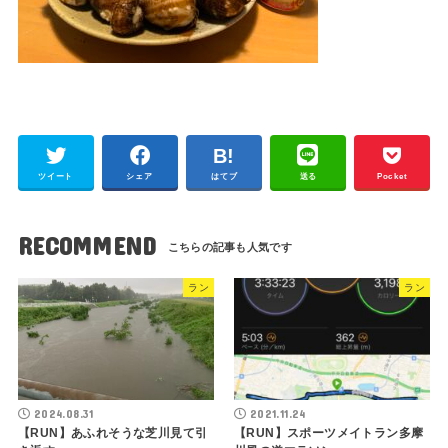
ツイート
シェア
はてブ
送る
Pocket
RECOMMEND
ラン
ラン
2024.08.31
2021.11.24
【RUN】あふれそうな芝川見て引
【RUN】スポーツメイトラン多摩