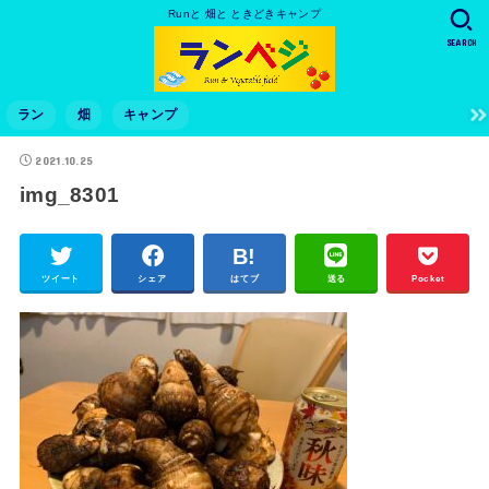
Runと 畑と ときどきキャンプ
SEARCH
ラン
畑
キャンプ
2021.10.25
img_8301
ツイート
シェア
はてブ
送る
Pocket