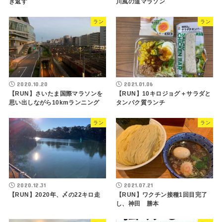
き返す
川風の道マラソン
ラン
ラン
2020.10.20
2021.01.06
【RUN】さいたま国際マラソンを
【RUN】10キロジョグ＋サラダと
思い出しながら10kmランニング
タンパク質ランチ
ラン
ラン
2020.12.31
2021.07.21
【RUN】2020年、〆の22キロ走
【RUN】ワクチン接種1回目完了
し、神田 勝本