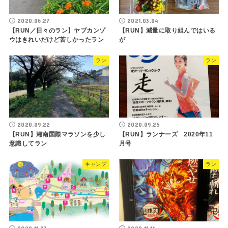
2020.06.27
2021.03.04
【RUN／日々のラン】ヤブカンゾ
【RUN】減量に取り組んではいる
ウはきれいだけど苦しかったラン
が
ラン
ラン
2020.09.22
2020.09.25
【RUN】湘南国際マラソンを少し
【RUN】ランナーズ 2020年11
意識してラン
月号
キャンプ
ラン