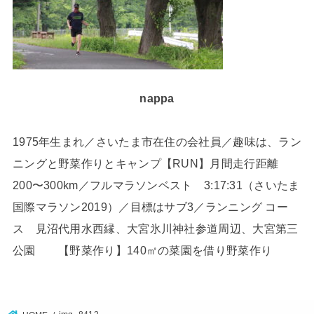
nappa
1975年生まれ／さいたま市在住の会社員／趣味は、ラン
ニングと野菜作りとキャンプ【RUN】月間走行距離
200〜300km／フルマラソンベスト 3:17:31（さいたま
国際マラソン2019）／目標はサブ3／ランニング コー
ス 見沼代用水西縁、大宮氷川神社参道周辺、大宮第三
公園 【野菜作り】140㎡の菜園を借り野菜作り