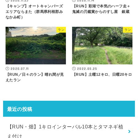
2020.11.23
2020.11.14
【キャンプ】オートキャンパーズ
【RUN】彩湖で本気のハーフ走＋
エリアならまた（群馬県利根郡み
鬼滅の刃鑑賞からのすし屋 銀蔵
なかみ町）
ラン
ラン
2020.07.11
2022.05.25
【RUN／日々のラン】晴れ間が見
【RUN】土曜12キロ、日曜20キロ
えたラン
最近の投稿
【RUN・畑】1キロインターバル10本とタマネギ植
え付け