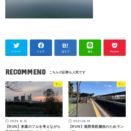
ツイート
シェア
はてブ
送る
Pocket
RECOMMEND
ラン
ラン
2020.12.13
2021.06.19
【RUN】来週のフルを考えながら
【RUN】後脛骨筋腱炎のためラン