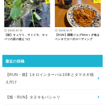
畑
ラン
2020.07.19
2020.12.17
【畑】キュウリ、サトイモ、キャ
【RUN】調整ジョグ5km＋夕食は
ベツの苗の植えつけ
ペンネでカーボローディング
最近の投稿
【RUN・畑】1キロインターバル10本とタマネギ植
え付け
【畑・RUN】タヌキをパシャリ