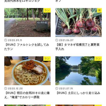
見沼代用水を12キロジョグ
オフ
ラン
畑
2020.09.11
2021.06.07
【RUN】ファルトレクを試してみ
【畑】タマネギ収穫完了と夏野菜
たラン
手入れ
ラン
ラン
2020.12.28
2021.07.19
【RUN】明日の合同20キロ走に備
【RUN】土日にしっかり走り込み
え、“俺道”でカロリー摂取