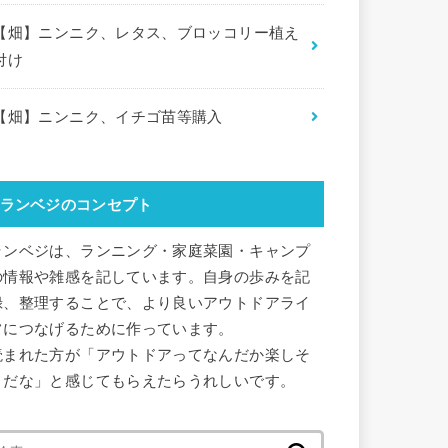
【畑】ニンニク、レタス、ブロッコリー植え
付け
【畑】ニンニク、イチゴ苗等購入
ランベジのコンセプト
ランベジは、ランニング・家庭菜園・キャンプ
の情報や雑感を記しています。自身の歩みを記
録、整理することで、より良いアウトドアライ
フにつなげるために作っています。
読まれた方が「アウトドアってなんだか楽しそ
うだな」と感じてもらえたらうれしいです。
検