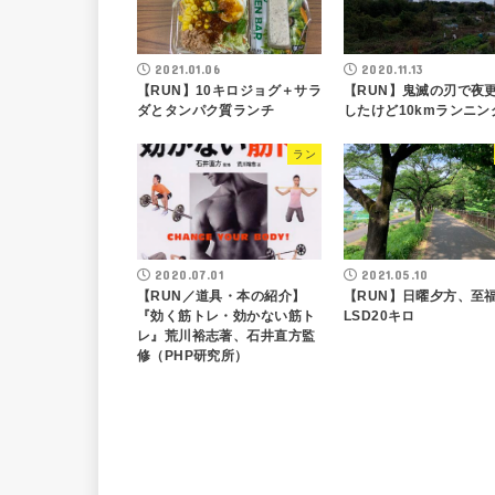
2021.01.06
2020.11.13
【RUN】10キロジョグ＋サラ
【RUN】鬼滅の刃で夜
ダとタンパク質ランチ
したけど10kmランニン
ラン
2020.07.01
2021.05.10
【RUN／道具・本の紹介】
【RUN】日曜夕方、至
『効く筋トレ・効かない筋ト
LSD20キロ
レ』荒川裕志著、石井直方監
修（PHP研究所）