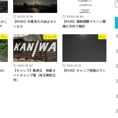
2022.01.18
2020.08.04
更かし
【RUN】今週末の大会はキャ
【RUN】湘南国際マラソン開
グ
ンセル
催の方向で検討
ラン
キャンプ
ラン
2021.12.07
2021.01.31
福の
【キャンプ】奥秩父 神庭オ
【RUN】キャンプ前後のラン
ートキャンプ場（埼玉県秩父
市）