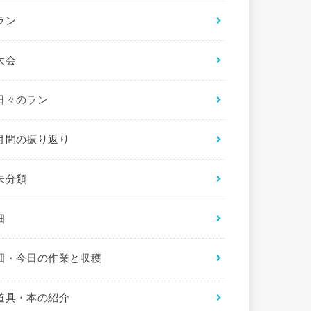
ラン
大会
日々のラン
月間の振り返り
未分類
畑
畑・今日の作業と収穫
道具・本の紹介