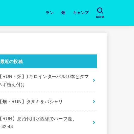
ラン
畑
キャンプ
SEARCH
日々のラン
道具・本の紹介
月間の振り返り
大会
畑・今日の作業と収穫
キャンプ場
道具・本の紹介
最近の投稿
【RUN・畑】1キロインターバル10本とタマ
ネギ植え付け
【畑・RUN】タヌキをパシャリ
【RUN】見沼代用水西縁でハーフ走、
:42:44