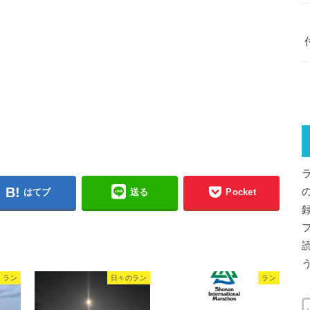
はてブ
送る
Pocket
ラン
日々のラン
ラン