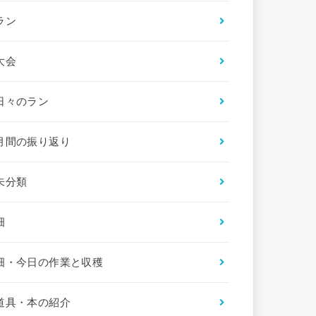
ラン
大会
日々のラン
月間の振り返り
未分類
畑
畑・今日の作業と収穫
道具・本の紹介