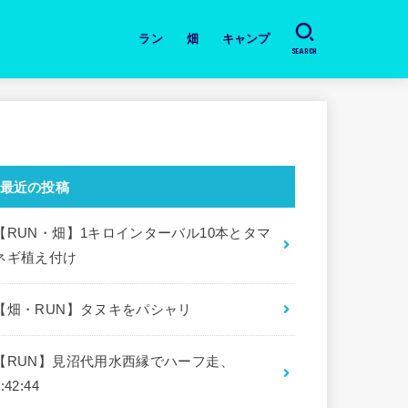
ラン
畑
キャンプ
SEARCH
日々のラン
道具・本の紹介
月間の振り返り
大会
畑・今日の作業と収穫
キャンプ場
道具・本の紹介
最近の投稿
【RUN・畑】1キロインターバル10本とタマ
ネギ植え付け
【畑・RUN】タヌキをパシャリ
【RUN】見沼代用水西縁でハーフ走、
:42:44