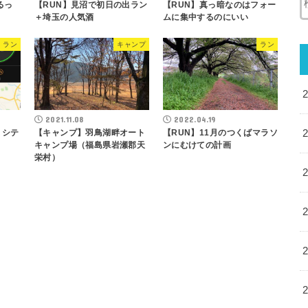
るっ
【RUN】見沼で初日の出ラン
【RUN】真っ暗なのはフォー
＋埼玉の人気酒
ムに集中するのにいい
ラン
キャンプ
ラン
2021.11.08
2022.04.19
まシテ
【キャンプ】羽鳥湖畔オート
【RUN】11月のつくばマラソ
キャンプ場（福島県岩瀬郡天
ンにむけての計画
栄村）