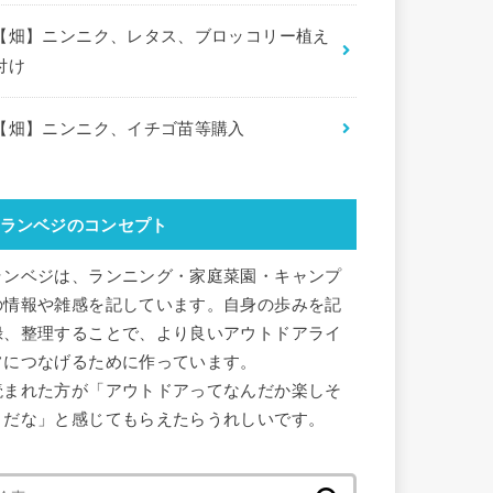
【畑】ニンニク、レタス、ブロッコリー植え
付け
【畑】ニンニク、イチゴ苗等購入
ランベジのコンセプト
ランベジは、ランニング・家庭菜園・キャンプ
の情報や雑感を記しています。自身の歩みを記
録、整理することで、より良いアウトドアライ
フにつなげるために作っています。
読まれた方が「アウトドアってなんだか楽しそ
うだな」と感じてもらえたらうれしいです。
検