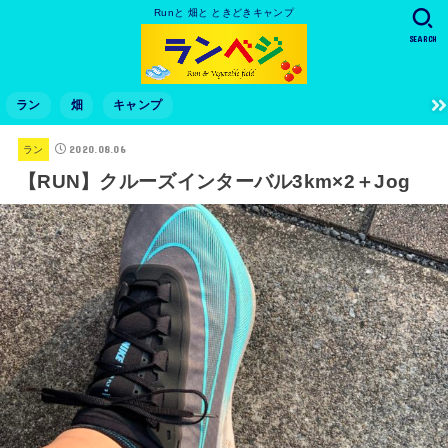
Runと 畑と ときどきキャンプ
SEARCH
ラン
畑
キャンプ
2020.08.06
ラン
【RUN】クルーズインターバル3km×2＋Jog