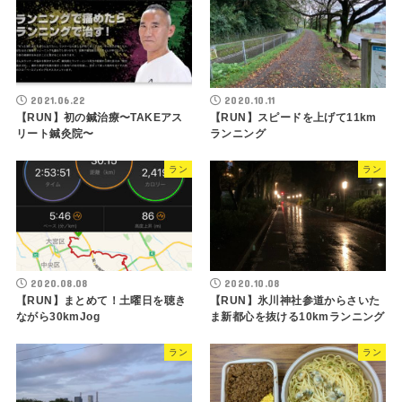
2021.06.22
2020.10.11
【RUN】初の鍼治療〜TAKEアス
【RUN】スピードを上げて11km
リート鍼灸院〜
ランニング
ラン
ラン
2020.08.08
2020.10.08
【RUN】まとめて！土曜日を聴き
【RUN】氷川神社参道からさいた
ながら30kmJog
ま新都心を抜ける10kmランニング
ラン
ラン