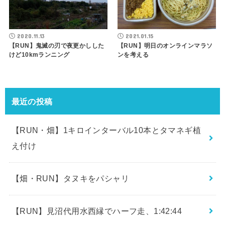
2020.11.13
2021.01.15
【RUN】鬼滅の刃で夜更かしした
【RUN】明日のオンラインマラソ
けど10kmランニング
ンを考える
最近の投稿
【RUN・畑】1キロインターバル10本とタマネギ植
え付け
【畑・RUN】タヌキをパシャリ
【RUN】見沼代用水西縁でハーフ走、1:42:44