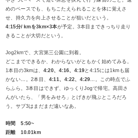
めのペースでも、もちこたえられることを体に覚えさ
せ、持久力を向上させることが狙いだという。
4:15分/ kmを3km×3本
が予定。3本目まできっちり走り
きることが大切だという。
Jog2kmで、大宮第三公園に到着。
どこまでできるか、わからないがともかく始めてみる。
1本目の3kmは、
4:20、4:16、4:19
と4:15には1kmも届
かない…。2本目、
4:11、4:22、4:29
…。この時点でふ
らふら。3本目はできず、ゆっくりJogで帰宅。高田さ
んがいたら、「男をみせろ」とげきが飛ぶところだろ
う。サブ3はまだまだ遠いなあ。
時間 5:50~
距離 10.01km