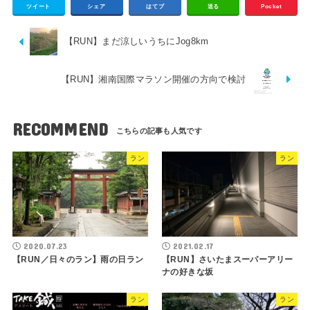
ツイート
シェア
はてブ
送る
Pocket
【RUN】まだ涼しいうちにJog8km
【RUN】湘南国際マラソン開催の方向で検討
RECOMMEND
ラン
ラン
2020.07.23
2021.02.17
【RUN／日々のラン】雨の日ラン
【RUN】さいたまスーパーアリー
ナの好きな坂
ラン
ラン