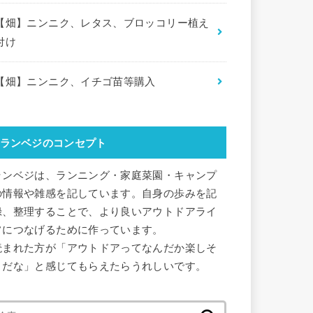
【畑】ニンニク、レタス、ブロッコリー植え
付け
【畑】ニンニク、イチゴ苗等購入
ランベジのコンセプト
ランベジは、ランニング・家庭菜園・キャンプ
の情報や雑感を記しています。自身の歩みを記
録、整理することで、より良いアウトドアライ
フにつなげるために作っています。
読まれた方が「アウトドアってなんだか楽しそ
うだな」と感じてもらえたらうれしいです。
検