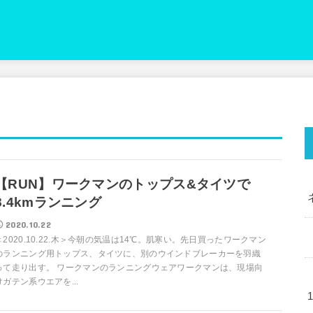
【RUN】ワークマンのトップス&タイツで
8.4kmランニング
2020.10.22
＜2020.10.22.木＞今朝の気温は14℃。肌寒い。先日買ったワークマン
のランニング用トップス、タイツに、別のウインドブレーカーを羽織
って走り出す。 ワークマンのランニングウェアワークマンは、現場向
けガテン系ウエアを...
1