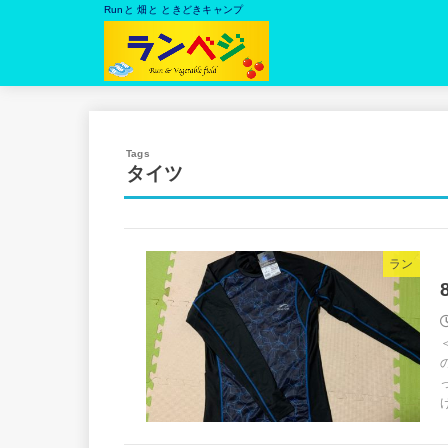
Runと 畑と ときどきキャンプ
タイツ
ラン