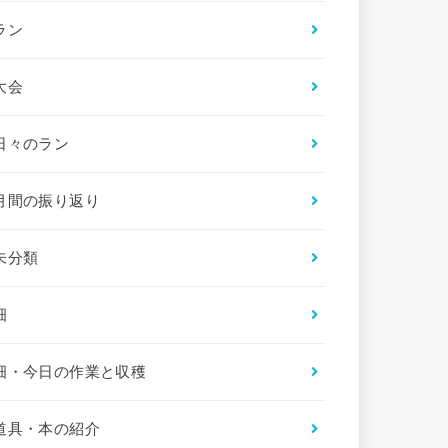
ラン
大会
日々のラン
月間の振り返り
未分類
畑
畑・今日の作業と収穫
道具・本の紹介