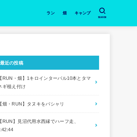
ラン
畑
キャンプ
SEARCH
日々のラン
道具・本の紹介
月間の振り返り
大会
畑・今日の作業と収穫
キャンプ場
道具・本の紹介
最近の投稿
【RUN・畑】1キロインターバル10本とタマ
ネギ植え付け
【畑・RUN】タヌキをパシャリ
【RUN】見沼代用水西縁でハーフ走、
:42:44