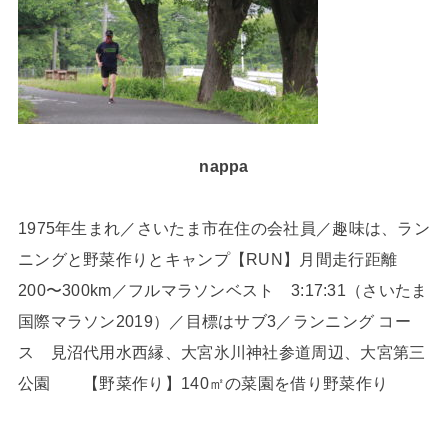
nappa
1975年生まれ／さいたま市在住の会社員／趣味は、ラン
ニングと野菜作りとキャンプ【RUN】月間走行距離
200〜300km／フルマラソンベスト 3:17:31（さいたま
国際マラソン2019）／目標はサブ3／ランニング コー
ス 見沼代用水西縁、大宮氷川神社参道周辺、大宮第三
公園 【野菜作り】140㎡の菜園を借り野菜作り