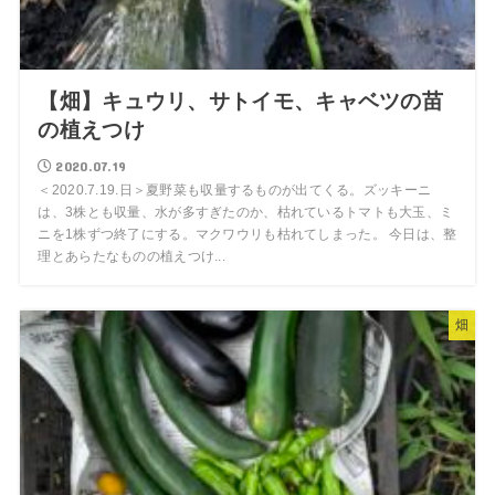
【畑】キュウリ、サトイモ、キャベツの苗
の植えつけ
2020.07.19
＜2020.7.19.日＞夏野菜も収量するものが出てくる。ズッキーニ
は、3株とも収量、水が多すぎたのか、枯れているトマトも大玉、ミ
ニを1株ずつ終了にする。マクワウリも枯れてしまった。 今日は、整
理とあらたなものの植えつけ...
畑