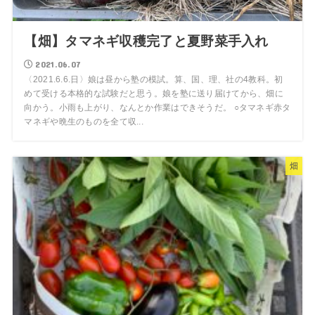
【畑】タマネギ収穫完了と夏野菜手入れ
2021.06.07
〈2021.6.6.日〉娘は昼から塾の模試。算、国、理、社の4教科。初
めて受ける本格的な試験だと思う。娘を塾に送り届けてから、畑に
向かう。小雨も上がり、なんとか作業はできそうだ。 ○タマネギ赤タ
マネギや晩生のものを全て収...
畑