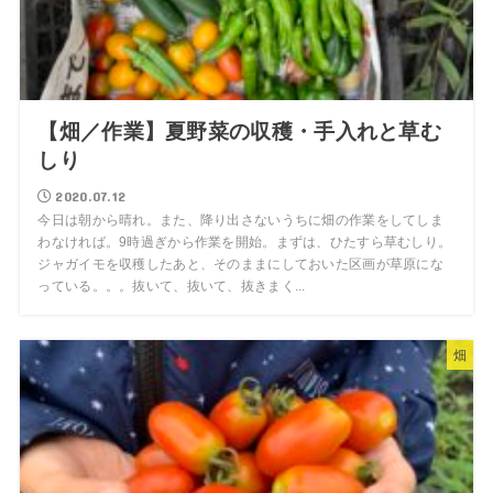
【畑／作業】夏野菜の収穫・手入れと草む
しり
2020.07.12
今日は朝から晴れ。また、降り出さないうちに畑の作業をしてしま
わなければ。9時過ぎから作業を開始。まずは、ひたすら草むしり。
ジャガイモを収穫したあと、そのままにしておいた区画が草原にな
っている。。。抜いて、抜いて、抜きまく...
畑