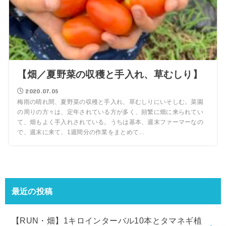
【畑／夏野菜の収穫と手入れ、草むしり】
2020.07.05
梅雨の晴れ間、夏野菜の収穫と手入れ、草むしりにいそしむ。菜園
の周りの方々は、定年されている方が多く、頻繁に畑に来られてい
て、畑もよく手入れされている。うちは基本、週末ファーマーなの
で、週末に来て、1週間分の作業をまとめて...
最近の投稿
【RUN・畑】1キロインターバル10本とタマネギ植