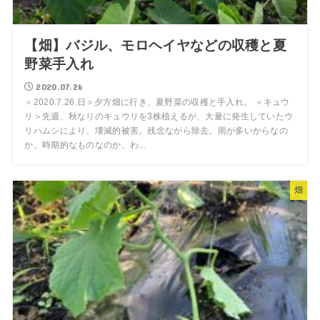
【畑】バジル、モロヘイヤなどの収穫と夏
野菜手入れ
2020.07.26
＜2020.7.26.日＞夕方畑に行き、夏野菜の収穫と手入れ。 ＜キュウ
リ＞先週、秋なりのキュウリを3株植えるが、大量に発生していたウ
リハムシにより、壊滅的被害。残念ながら除去。雨が多いからなの
か、時期的なものなのか、わ...
畑