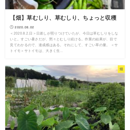
【畑】草むしり、草むしり、ちょっと収穫
2020.08.02
＜2020.8.2.日＞日差しが照りつけていたが、今日は草むしりをしな
いと。すごい暑さだが、黙々とむしり続ける。作業の結果が、目で
見てわかるので、達成感はある。それにして、すごい草の量。 ＜サ
トイモ＞サトイモは、大きく生...
畑